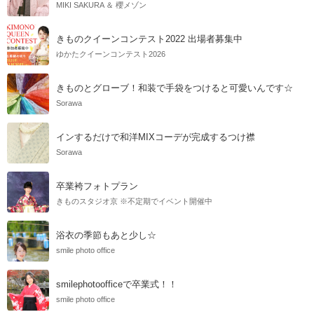
MIKI SAKURA ＆ 櫻メゾン
きものクイーンコンテスト2022 出場者募集中
ゆかたクイーンコンテスト2026
きものとグローブ！和装で手袋をつけると可愛いんです☆
Sorawa
インするだけで和洋MIXコーデが完成するつけ襟
Sorawa
卒業袴フォトプラン
きものスタジオ京 ※不定期でイベント開催中
浴衣の季節もあと少し☆
smile photo office
smilephotoofficeで卒業式！！
smile photo office