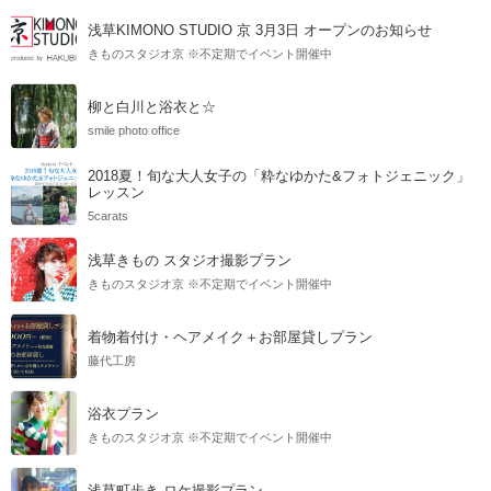
浅草KIMONO STUDIO 京 3月3日 オープンのお知らせ
きものスタジオ京 ※不定期でイベント開催中
柳と白川と浴衣と☆
smile photo office
2018夏！旬な大人女子の「粋なゆかた&フォトジェニック」
レッスン
5carats
浅草きもの スタジオ撮影プラン
きものスタジオ京 ※不定期でイベント開催中
着物着付け・ヘアメイク＋お部屋貸しプラン
藤代工房
浴衣プラン
きものスタジオ京 ※不定期でイベント開催中
浅草町歩き ロケ撮影プラン