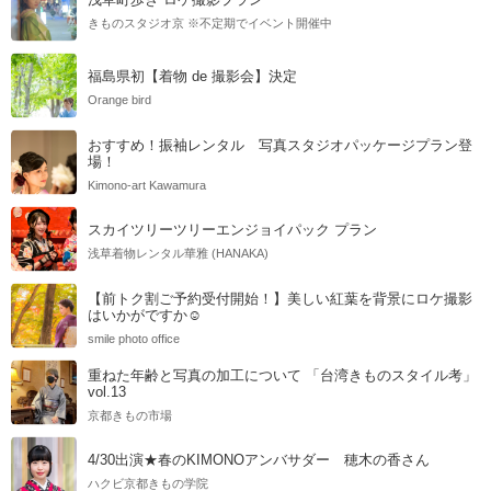
きものスタジオ京 ※不定期でイベント開催中
福島県初【着物 de 撮影会】決定
Orange bird
おすすめ！振袖レンタル 写真スタジオパッケージプラン登
場！
Kimono-art Kawamura
スカイツリーツリーエンジョイパック プラン
浅草着物レンタル華雅 (HANAKA)
【前トク割ご予約受付開始！】美しい紅葉を背景にロケ撮影
はいかがですか☺
smile photo office
重ねた年齢と写真の加工について 「台湾きものスタイル考」
vol.13
京都きもの市場
4/30出演★春のKIMONOアンバサダー 穂木の香さん
ハクビ京都きもの学院