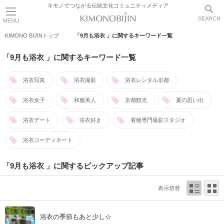
キモノでつながる伝統文化コミュニティメディア
SEARCH
MENU
KIMONO BIJINトップ
「9月も浴衣 」に関するキーワード一覧
「9月も浴衣 」に関するキーワード一覧
浴衣写真
浴衣撮影
浴衣レンタル京都
浴衣女子
和服美人
京都観光
夏の思い出
浴衣デート
浴衣好き
着物専門撮影スタジオ
浴衣コーディネート
「9月も浴衣 」に関するピックアップ記事
表示切替
浴衣の季節もあと少し☆