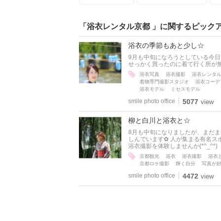
「浴衣レンタル京都 」に関するピック
浴衣の季節もあと少し☆
9月も中旬になろうとしている今日
せっかく買ったのに着て行く所が無い
浴衣写真
浴衣撮影
浴衣レンタ
着物専門撮影スタジオ
浴衣コーデ
浴衣モデル
ミセスモデル
smile photo office
5077
view
柳と白川と浴衣と☆
8月も中旬になりましたが、まだまだ
しんでいます✿ 人が集まる有名
浴衣撮影を体験しませんか(*^_^*)
京都観光
浴衣
浴衣撮影
浴衣
京都ロケ撮影
輝く自分
写真が
smile photo office
4472
view