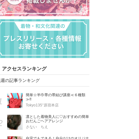
アクセスランキング
先週の記事ランキング
簡単☆半巾帯の帯結び講座≪６種類
1
≫!!
Tokyo135°原宿本店
凛とした着物美人に♡おすすめの簡単
2
おだんごヘアアレンジ
さない ちえ
自宅でもできる！自分だけのオリジナ