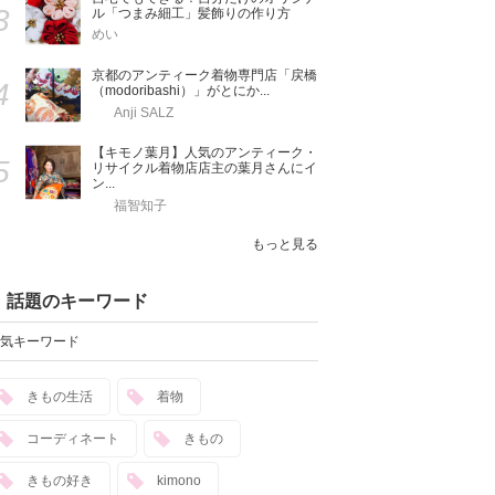
3
ル「つまみ細工」髪飾りの作り方
めい
京都のアンティーク着物専門店「戻橋
4
（modoribashi）」がとにか...
Anji SALZ
【キモノ葉月】人気のアンティーク・
5
リサイクル着物店店主の葉月さんにイ
ン...
福智知子
もっと見る
話題のキーワード
気キーワード
きもの生活
着物
コーディネート
きもの
きもの好き
kimono