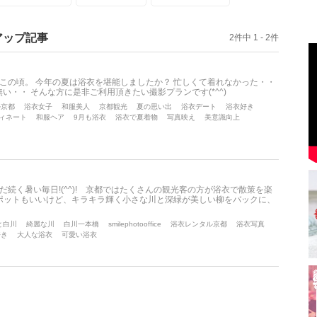
アップ記事
2件中 1 - 2件
この頃。 今年の夏は浴衣を堪能しましたか？ 忙しくて着れなかった・・
・・ そんな方に是非ご利用頂きたい撮影プランです(*^^)
ル京都
浴衣女子
和服美人
京都観光
夏の思い出
浴衣デート
浴衣好き
ィネート
和服ヘア
9月も浴衣
浴衣で夏着物
写真映え
美意識向上
続く暑い毎日!(^^)! 京都ではたくさんの観光客の方が浴衣で散策を楽
スポットもいいけど、キラキラ輝く小さな川と深緑が美しい柳をバックに、
と白川
綺麗な川
白川一本橋
smilephotooffice
浴衣レンタル京都
浴衣写真
好き
大人な浴衣
可愛い浴衣