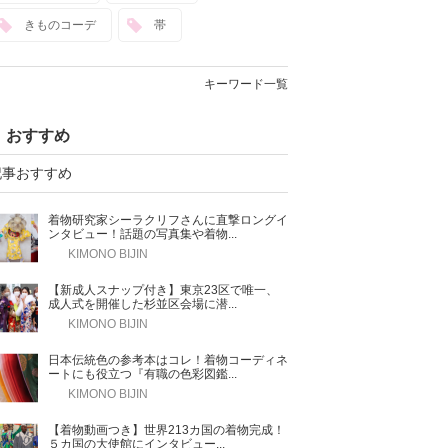
きものコーデ
帯
キーワード一覧
おすすめ
記事おすすめ
着物研究家シーラクリフさんに直撃ロングイ
ンタビュー！話題の写真集や着物...
KIMONO BIJIN
【新成人スナップ付き】東京23区で唯一、
成人式を開催した杉並区会場に潜...
KIMONO BIJIN
日本伝統色の参考本はコレ！着物コーディネ
ートにも役立つ『有職の色彩図鑑...
KIMONO BIJIN
【着物動画つき】世界213カ国の着物完成！
５カ国の大使館にインタビュー...