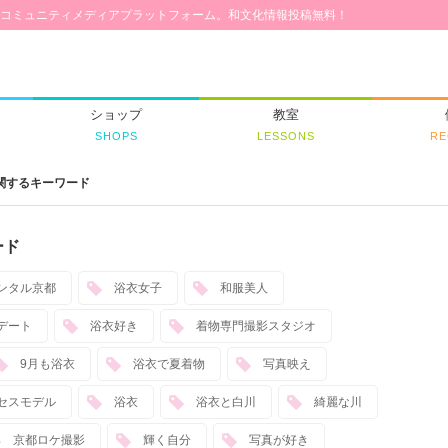
コミュニティメディアプラットフォーム。和文化情報投稿無料！
ショップ
教室
SHOPS
LESSONS
RE
関するキーワード
ード
ンタル京都
浴衣女子
和服美人
デート
浴衣好き
着物専門撮影スタジオ
9月も浴衣
浴衣で夏着物
写真映え
セスモデル
浴衣
浴衣と白川
綺麗な川
京都ロケ撮影
輝く自分
写真が好き