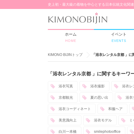
史上初・最大級の着物を中心とする日本伝統文化関連
ホーム
イベント
HOME
EVENTS
KIMONO BIJINトップ
「浴衣レンタル京都 」に
「浴衣レンタル京都 」に関するキーワ
浴衣写真
浴衣撮影
浴衣レ
京都観光
夏の思い出
浴衣
浴衣コーディネート
和服ヘア
美意識向上
浴衣モデル
ミ
白川一本橋
smilephotooffice