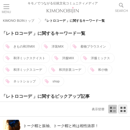
キモノでつながる伝統文化コミュニティメディア
SEARCH
MENU
KIMONO BIJINトップ
「レトロコーデ 」に関するキーワード一覧
「レトロコーデ 」に関するキーワード一覧
きもの和洋MIX
洋装MIX
着物ブラウスイン
和洋ミックステイスト
洋服MIX
洋服ミックス
和洋ミックスコーデ
和洋折衷コーデ
和小物
ネットショップ
shop
「レトロコーデ 」に関するピックアップ記事
表示切替
トーク帽と振袖、トーク帽と袴は相性抜群！