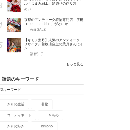
3
ル「つまみ細工」髪飾りの作り方
めい
京都のアンティーク着物専門店「戻橋
4
（modoribashi）」がとにか...
Anji SALZ
【キモノ葉月】人気のアンティーク・
5
リサイクル着物店店主の葉月さんにイ
ン...
福智知子
もっと見る
話題のキーワード
気キーワード
きもの生活
着物
コーディネート
きもの
きもの好き
kimono