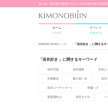
史上初・最大級の着物を中心とする日本伝統文化関連
ホーム
イベント
HOME
EVENTS
KIMONO BIJINトップ
「浴衣好き 」に関するキ
「浴衣好き 」に関するキーワード
浴衣写真
浴衣撮影
浴衣レ
京都観光
夏の思い出
浴衣
浴衣コーディネート
和服ヘア
美意識向上
浴衣モデル
ミ