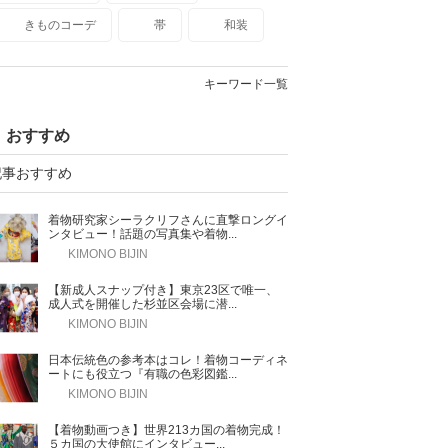
きものコーデ
帯
和装
キーワード一覧
おすすめ
記事おすすめ
着物研究家シーラクリフさんに直撃ロングイ
ンタビュー！話題の写真集や着物...
KIMONO BIJIN
【新成人スナップ付き】東京23区で唯一、
成人式を開催した杉並区会場に潜...
KIMONO BIJIN
日本伝統色の参考本はコレ！着物コーディネ
ートにも役立つ『有職の色彩図鑑...
KIMONO BIJIN
【着物動画つき】世界213カ国の着物完成！
５カ国の大使館にインタビュー...