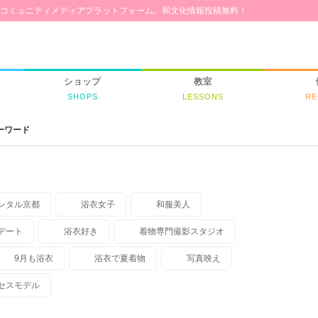
コミュニティメディアプラットフォーム。和文化情報投稿無料！
ショップ
教室
SHOPS
LESSONS
RE
ーワード
ンタル京都
浴衣女子
和服美人
デート
浴衣好き
着物専門撮影スタジオ
9月も浴衣
浴衣で夏着物
写真映え
セスモデル