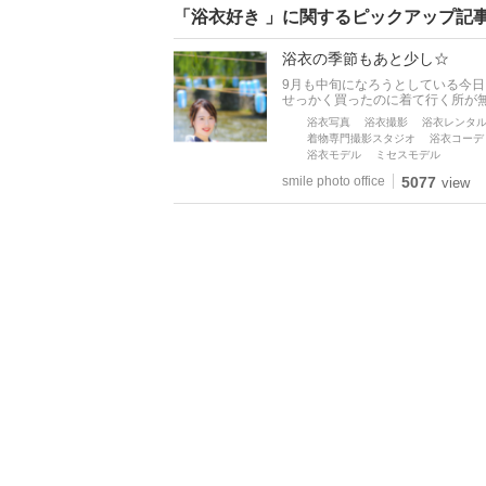
「浴衣好き 」に関するピックアップ記
浴衣の季節もあと少し☆
9月も中旬になろうとしている今日
せっかく買ったのに着て行く所が無い
浴衣写真
浴衣撮影
浴衣レンタ
着物専門撮影スタジオ
浴衣コーデ
浴衣モデル
ミセスモデル
smile photo office
5077
view