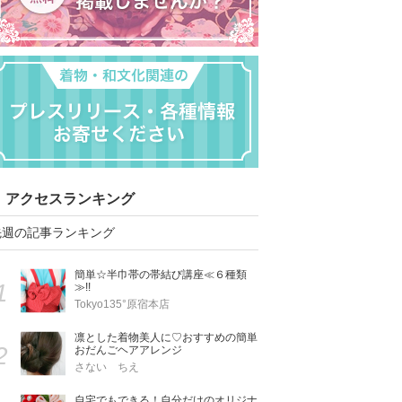
アクセスランキング
先週の記事ランキング
簡単☆半巾帯の帯結び講座≪６種類
1
≫!!
Tokyo135°原宿本店
凛とした着物美人に♡おすすめの簡単
2
おだんごヘアアレンジ
さない ちえ
自宅でもできる！自分だけのオリジナ