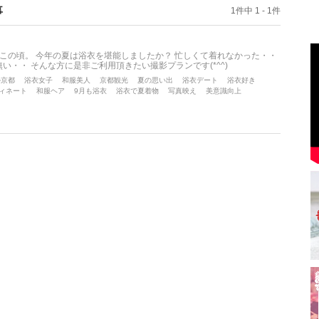
事
1件中 1 - 1件
この頃。 今年の夏は浴衣を堪能しましたか？ 忙しくて着れなかった・・
・・ そんな方に是非ご利用頂きたい撮影プランです(*^^)
ル京都
浴衣女子
和服美人
京都観光
夏の思い出
浴衣デート
浴衣好き
ィネート
和服ヘア
9月も浴衣
浴衣で夏着物
写真映え
美意識向上