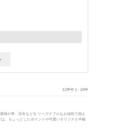
ト
12件中 1 - 10件
の着物や帯、浴衣などを リーズナブルなお値段で揃え
グでは、ちょっとしたポイントや可愛いオリジナル半幅