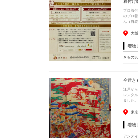
着付け
プロ着付
のプロ着
ん（自装
大阪
着物
きもの3
今昔き
江戸から
レンタル
ました。
東京
着物
アンティ