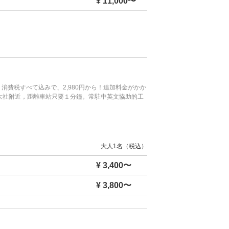
¥ 11,000〜
費税すべて込みで、2,980円から！追加料金がかか
荷大社附近，距離車站只要１分鐘。常駐中英文協助的工
大人1名（税込）
¥ 3,400〜
¥ 3,800〜