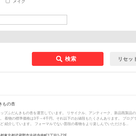
メイク
検索
リセッ
きもの杏
ョップふだんきもの杏を運営しています。 リサイクル、アンティーク、新品既製品
。 着物の標準価格は3千～4千円。それ以下のお値段もたくさんあります。 ブロ
ど 紹介しています。 フォーマルでない普段の着物をより楽しんでいただける...
都東京都武蔵野市吉祥寺南町1丁目1-72F