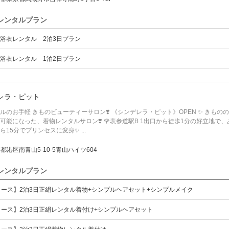
レンタルプラン
浴衣レンタル 2泊3日プラン
浴衣レンタル 1泊2日プラン
レラ・ピット
ルのお手軽 きものビューティーサロン❣️ 《シンデレラ・ピット》OPEN ✨ きも
可能になった、着物レンタルサロン❣️ 🌹表参道駅B 1出口から徒歩1分の好立地で、あ
ら15分でプリンセスに変身✨ ...
都港区南青山5-10-5青山ハイツ604
レンタルプラン
コース】2泊3日正絹レンタル着物+シンプルヘアセット+シンプルメイク
コース】2泊3日正絹レンタル着付け+シンプルヘアセット