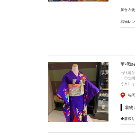
舞台衣装
着物レン
華和遊
出張着付
◎訪問着
う方には、
福
着物
◆前撮り