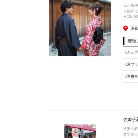
≪八坂神
り揃えて
日15組
京都
着物
《カップ
《京ブラ
《本格京
弥姫乎
格安の着
までゆっ