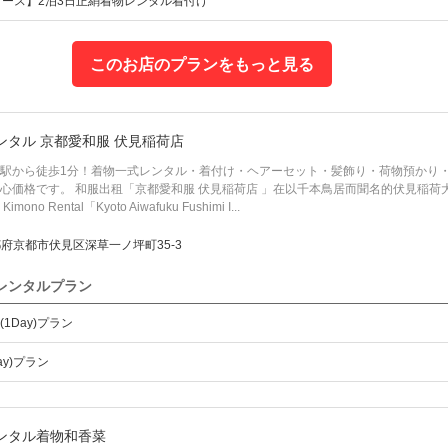
コース】2泊3日正絹着物レンタル着付け
このお店のプランをもっと見る
ンタル 京都愛和服 伏見稲荷店
駅から徒歩1分！着物一式レンタル・着付け・ヘアーセット・髪飾り・荷物預かり・消
心価格です。 和服出租「京都愛和服 伏見稲荷店 」在以千本鳥居而聞名的伏見稲
mono Rental「Kyoto Aiwafuku Fushimi I...
府京都市伏見区深草一ノ坪町35-3
レンタルプラン
1Day)プラン
ay)プラン
ンタル着物和香菜