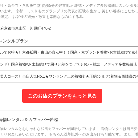
社・高台寺・八坂庚申堂 徒歩5分の好立地≫ 雑誌・メディア多数掲載店のレンタル
います。 京都・ミスきものグランプリの代表が経験を生かし 美しい着姿にこだわっ
様限定。 お客様の観光・散策を素敵なものにする為、...
府京都市東山区下河原町476-2
レンタルプラン
ルでお得★》京都祇園・東山の真ん中！！国産・京ブランド着物×お太鼓結びで京
ンド》国産着物×お太鼓結びで周りと差をつけちゃお♪～雑誌・メディア多数掲載店
美人コース》当店人気No.1★ワンランク上の着物姿★正絹(シルク)着物＆西陣織の
このお店のプランをもっと見る
着物レンタル＆カフェバー鈴楼
物レンタルとおしゃれな和風カフェバーが同居しています。 着物レンタルは当日受付
くりお楽しみいただけます。 もちろん浅草以外へのお出かけも可能です。 また、