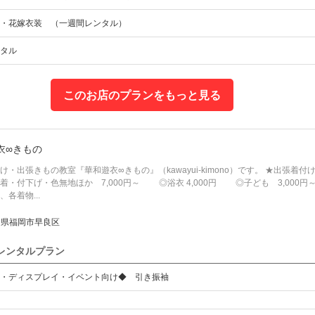
・花嫁衣装 （一週間レンタル）
タル
このお店のプランをもっと見る
衣∞きもの
け・出張きもの教室『華和遊衣∞きもの』（kawayui-kimono）です。 ★出張
・付下げ・色無地ほか 7,000円～ ◎浴衣 4,000円 ◎子ども 3,000円
各着物...
岡県福岡市早良区
レンタルプラン
・ディスプレイ・イベント向け◆ 引き振袖