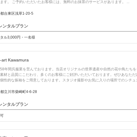
ます。 ご予約いただいたお客様には、無料のお抹茶のサービスがあります。 ...
都台東区浅草1-20-5
レンタルプラン
タル3,000円・一名様
-art Kawamura
58年間呉服業を営んでおります。当店オリジナルの世界遺産や自然の花や鳥たち
素材と品質にこだわり、多くのお客様にご好評いただいております。ぜひあなただ
性的な振袖をご用意しております。スタジオ撮影やお気に入りの場所でのシチュエー
都立川市柴崎町4-6-28
レンタルプラン
可