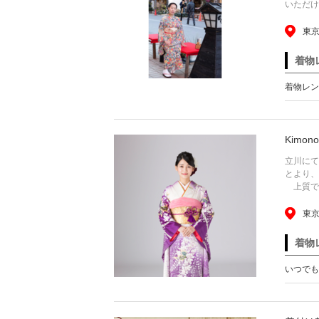
いただけ
東京
着物
着物レン
Kimono
立川にて
とより、
上質で個
東京
着物
いつでも