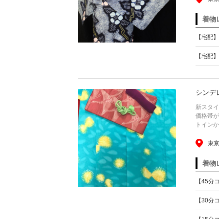
着物
【宅配】
【宅配】
シンデ
新スタイ
価格帯が
トインか
東京
着物
【45分
【30分