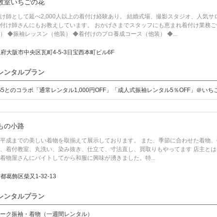
教室いちごの花
け師として延べ2,000人以上の着付け経験あり。 結婚式場、撮影スタジオ、人気
付け師さんにもお教えしています。 おかげさまでスタッフにも恵まれ着付け業務ご
） ◆振袖レッスン（他装） ◆着付けのプロ養成コース（他装） ◆...
府大阪市中央区瓦町4-5-3日宝西本町ビル6F
レンタルプラン
65とのコラボ「通常レンタル1,000円OFF」「成人式振袖レンタル5％OFF」＠いち
もの小路
平成までの美しい着物を取揃えて展示しております。 また、季節に合わせた着物、
、着付教室、丸洗い、染み抜き、仕立て、寸法直し、買取りもやってます 店主とは :
着物屋さんにバイトしてから和服に興味が湧きました。特...
都葛飾区柴又1-32-13
レンタルプラン
ーク振袖・着物（一週間レンタル）