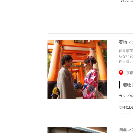
【15分
着物レ
伏見稲荷
らない安
作人員。 Ki
京都
着物
カップル(
女性(1D
国産レ