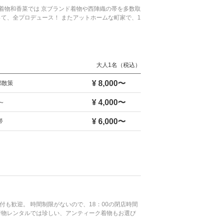
着物和香菜では 京ブランド着物や西陣織の帯を多数取
て、全プロデュース！ またアットホームな町家で、1
大人1名（税込）
¥ 8,000〜
都散策
¥ 4,000〜
～
¥ 6,000〜
帯
も歓迎。 時間制限がないので、18：00の閉店時間
着物レンタルでは珍しい、アンティーク着物もお選び