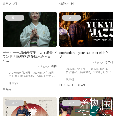
銀座いち利
銀座いち利
終了
終了
デザイナー堀越希実子による着物ブ
sophisticate your summer with Y
ランド「華寿苑 新作展示会～日
U...
本...
category
その他
category
着物
2025年07月17日～2025年08月06日
各店舗の公演時間をご確認ください
2025年08月27日～2025年08月29日
各日程の開催時間をご確認ください
東京都
東京都
BLUE NOTE JAPAN
華寿苑
終了
終了