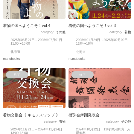
着物の国へようこそ！vol.4
着物の国へようこそ！vol.3
category
その他
category
着物
2025年06月27日～2025年07月01日
2025年01月24日～2025年02月02日
11:00〜18:00
11時〜18時
北海道
北海道
manubooks
manubooks
終了
終了
着物交換会《 キモノスワップ 》
桃珠会舞踊発表会
category
着物
category
その他
2024年11月21日～2024年11月24日
2024年10月12日 11時30分開演 入
13:00-18:00
場無料