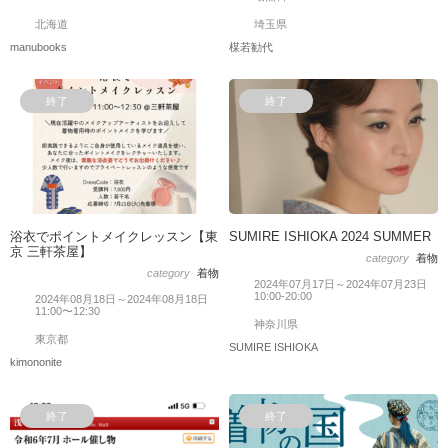
北海道
埼玉県
manubooks
楳若勧代
終了
終了
浴衣でポイントメイクレッスン【東
SUMIRE ISHIOKA 2024 SUMMER
京 三軒茶屋】
category
着物
category
着物
2024年07月17日～2024年07月23日
10:00-20:00
2024年08月18日～2024年08月18日
11:00〜12:30
神奈川県
東京都
SUMIRE ISHIOKA
kimononite
終了
終了