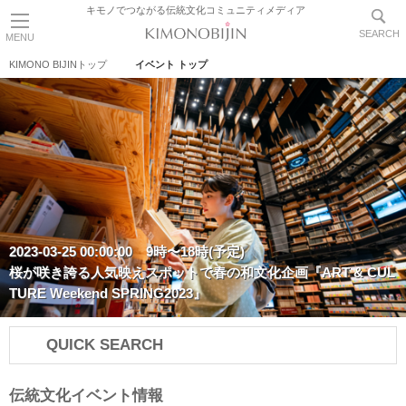
キモノでつながる伝統文化コミュニティメディア
SEARCH
MENU
KIMONO BIJINトップ
イベント トップ
2023-03-25 00:00:00 9時〜18時(予定)
桜が咲き誇る人気映えスポットで春の和文化企画『ART & CUL
TURE Weekend SPRING2023』
QUICK SEARCH
伝統文化イベント情報