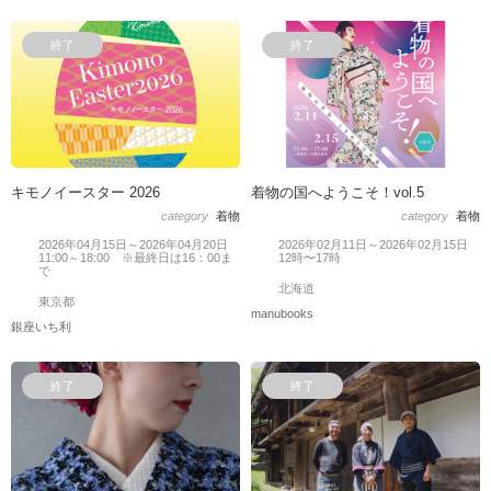
終了
終了
キモノイースター 2026
着物の国へようこそ！vol.5
category
着物
category
着物
2026年04月15日～2026年04月20日
2026年02月11日～2026年02月15日
11:00～18:00 ※最終日は16：00ま
12時〜17時
で
北海道
東京都
manubooks
銀座いち利
終了
終了