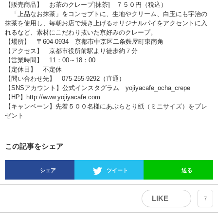
【販売商品】 お茶のクレープ[抹茶] ７５０円（税込）
「上品なお抹茶」をコンセプトに、生地やクリーム、白玉にも宇治の
抹茶を使用し、毎朝お店で焼き上げるオリジナルパイをアクセントに入
れるなど、素材にこだわり抜いた京好みのクレープ。
【場所】 〒604-0934 京都市中京区二条麩屋町東南角
【アクセス】 京都市役所前駅より徒歩約７分
【営業時間】 11：00～18：00
【定休日】 不定休
【問い合わせ先】 075-255-9292（直通）
【SNSアカウント】公式インスタグラム yojiyacafe_ocha_crepe
【HP】http://www.yojiyacafe.com
【キャンペーン】先着５００名様にあぶらとり紙（ミニサイズ）をプレ
ゼント
この記事をシェア
シェア
ツイート
送る
LIKE
7