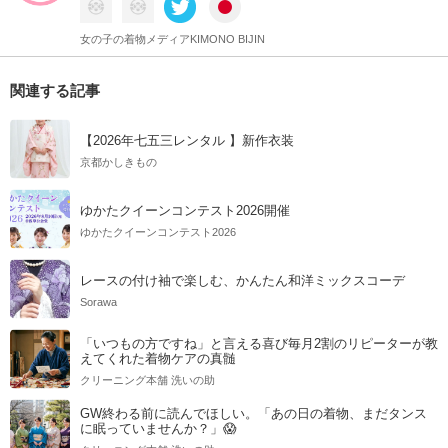
女の子の着物メディアKIMONO BIJIN
関連する記事
【2026年七五三レンタル 】新作衣装
京都かしきもの
ゆかたクイーンコンテスト2026開催
ゆかたクイーンコンテスト2026
レースの付け袖で楽しむ、かんたん和洋ミックスコーデ
Sorawa
「いつもの方ですね」と言える喜び毎月2割のリピーターが教
えてくれた着物ケアの真髄
クリーニング本舗 洗いの助
GW終わる前に読んでほしい。「あの日の着物、まだタンス
に眠っていませんか？」😱