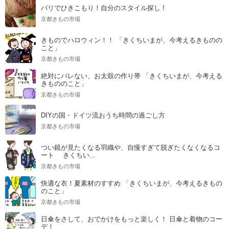
パリでひきこもり！自分のスタイル探し !
京都きもの市場
きものでハロウィン！！ 「きくちいまが、今考えるきものの
こと」
京都きもの市場
絶対にバレない、お太鼓の作り帯 「きくちいまが、今考える
きもののこと」
京都きもの市場
DIYの国・ドイツ流おうち時間の過ごし方
京都きもの市場
つい鏡が見たくなる羽織や、自慢すぎて脱ぎたくなくなるコ
ート きくちい...
京都きもの市場
快適な衣！夏素材のすすめ 「きくちいまが、今考えるきもの
のこと」
京都きもの市場
日傘をさして、おでかけをもっと楽しく！ 日傘と着物のコー
デ！