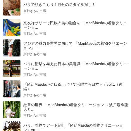
パリでひきこもり！自分のスタイル探し !
京都きもの市場
京友禅サリーで民族衣装の融合を 「MariMaedaの着物クリエ
ーショ...
京都きもの市場
アジアの魅力を世界に向けて 「MariMaedaの着物クリエーシ
ョン」...
京都きもの市場
パリに衝撃を与えた日本の美意識 「MariMaedaの着物クリエ
ーショ...
京都きもの市場
「MariMaedaが訪ねる、パリで活躍する日本人」vol.1（後
編）
京都きもの市場
紋章の世界 「MariMaedaの着物クリエーション ～波戸場承龍
氏と...
京都きもの市場
パリ、着物でアート紀行 「MariMaedaの着物クリエーショ
ン」vo...