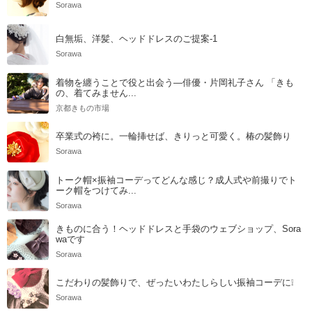
Sorawa
白無垢、洋髪、ヘッドドレスのご提案-1
Sorawa
着物を纏うことで役と出会う―俳優・片岡礼子さん 「きも
の、着てみません...
京都きもの市場
卒業式の袴に。一輪挿せば、きりっと可愛く。椿の髪飾り
Sorawa
トーク帽×振袖コーデってどんな感じ？成人式や前撮りでト
ーク帽をつけてみ...
Sorawa
きものに合う！ヘッドドレスと手袋のウェブショップ、Sora
waです
Sorawa
こだわりの髪飾りで、ぜったいわたしらしい振袖コーデに❕
Sorawa