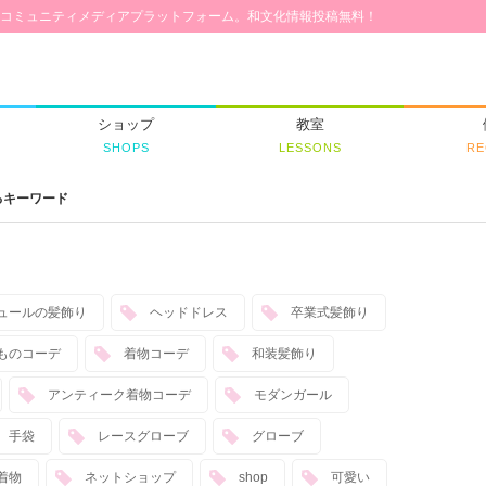
コミュニティメディアプラットフォーム。和文化情報投稿無料！
ショップ
教室
SHOPS
LESSONS
RE
るキーワード
ュールの髪飾り
ヘッドドレス
卒業式髪飾り
ものコーデ
着物コーデ
和装髪飾り
アンティーク着物コーデ
モダンガール
手袋
レースグローブ
グローブ
着物
ネットショップ
shop
可愛い