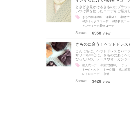
インするだけで和洋MIXコー
ときどき見かけるきものにブラウ
いつけ襟を使ったコーデをご紹介
きもの和洋MIX
洋装MIX
着物ブ
和洋ミックスコーデ
和洋折衷コー
アンティーク着物コーデ
Sorawa
6958
view
きものに合う！ヘッドドレスと
こんにちは。ヘッドドレスとパーテ
サリーを中心に、きものにあうヘ
ぴったりの、レースやオーガンジ
成人式ヘア
卒業式髪飾り
チュ
トークハット
トーク帽
成人式
レトロコーデ
京都
Sorawa
3428
view