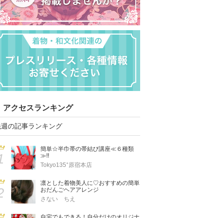
アクセスランキング
先週の記事ランキング
簡単☆半巾帯の帯結び講座≪６種類
1
≫!!
Tokyo135°原宿本店
凛とした着物美人に♡おすすめの簡単
2
おだんごヘアアレンジ
さない ちえ
自宅でもできる！自分だけのオリジナ