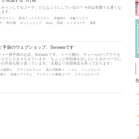
デが完成するつけ襟
スをインしてるコーデ、どんなふうにしているの？ 今回は初夏でも暑くな
します。
ラウスイン
和洋ミックステイスト
洋服MIX
洋服ミックス
デ
和小物
ネットショップ
shop
和装
レトロコーデ
撮影
手袋のウェブショップ、Sorawaです
ィー用手袋のお店、Sorawa です。 トーク帽や、チュールのヘアアクセ
ッドドレスをそろえています。 ちょっと特別感を出したいときのコーデに
ーの手袋も取り扱っています。 京都より全国発送を承っております。
ール髪飾り
ブライダルフォト
成人式髪飾り
ヘドレ
ヘッドドレス
前撮り
前撮りアイテム
アンティーク着物コーデ
クラシカルコーデ