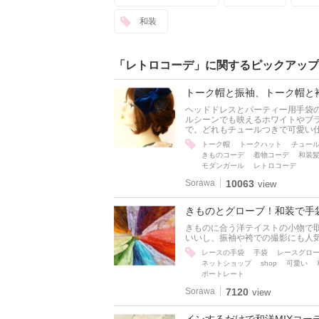
和装
「レトロコーデ」に関するピックアップ
トーク帽と振袖、トーク帽と
ヘッドドレスとパーティー用手袋の
ルシーンでも映えるホワイトやブ
で。どれもチュールつきで可愛い
トーク帽
トークハット
チュー
きものコーデ
着物コーデ
和装
モダンガール
レトロコーデ
Sorawa
10063
view
きものとグローブ！和装で手
きものに合う洋テイストの小物で
いいし、振袖や袴での撮影にも人
レースの手袋
手袋
レースグロ
ネットショップ
shop
可愛い
ポートレート
Sorawa
7120
view