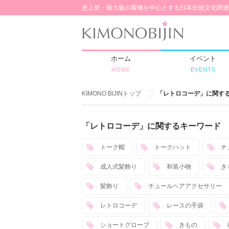
史上初・最大級の着物を中心とする日本伝統文化関連
ホーム
イベント
HOME
EVENTS
KIMONO BIJINトップ
「レトロコーデ」に関す
「レトロコーデ」に関するキーワード
トーク帽
トークハット
チ
成人式髪飾り
和装小物
き
髪飾り
チュールヘアアクセサリー
レトロコーデ
レースの手袋
ショートグローブ
きもの