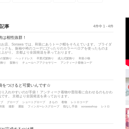
記事
4件中 1 - 4件
袴は相性抜群！
お店、Sorawa では、和装にあうトーク帽をそろえています。 ブライダ
ラックも、振袖や袴のコーデにぴったりのカラーベロアを使ったものま
仕上がり。 京都より全国発送を承っております。
ルの髪飾り
ヘッドドレス
卒業式髪飾り
成人式髪飾り
和装小物
髪飾り
髪飾り
チュールヘアアクセサリー
アンティーク着物コーデ
袋をつけると可愛いんです☆
取り入れやすいのが手袋！ アンティーク着物や普段着に合わせるのもかわ
気です。 京都より全国発送を承っております。
ーブ
グローブ
ショートグローブ
きもの
着物
レトロコーデ
和装
撮影
通販
フィンガーレスグローブ
指なし手袋
sorawashop
レトロ