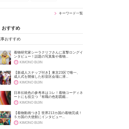
キーワード一覧
おすすめ
記事おすすめ
着物研究家シーラクリフさんに直撃ロングイ
ンタビュー！話題の写真集や着物...
KIMONO BIJIN
【新成人スナップ付き】東京23区で唯一、
成人式を開催した杉並区会場に潜...
KIMONO BIJIN
日本伝統色の参考本はコレ！着物コーディネ
ートにも役立つ『有職の色彩図鑑...
KIMONO BIJIN
【着物動画つき】世界213カ国の着物完成！
５カ国の大使館にインタビュー...
KIMONO BIJIN