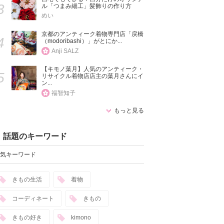
3
ル「つまみ細工」髪飾りの作り方
めい
京都のアンティーク着物専門店「戻橋
4
（modoribashi）」がとにか...
Anji SALZ
【キモノ葉月】人気のアンティーク・
5
リサイクル着物店店主の葉月さんにイ
ン...
福智知子
もっと見る
話題のキーワード
気キーワード
きもの生活
着物
コーディネート
きもの
きもの好き
kimono