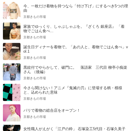
今、一枚だけ着物を持つなら「付け下げ」にするべき5つの理
由
京都きもの市場
家族でゆっくり、しゃぶしゃぶを。『ざくろ 銀座店』 「着
物でごはん食べ...
京都きもの市場
誕生日ディナーを着物で。「あの人と、着物でごはん食べ」v
ol.1
京都きもの市場
黒紋付でやらかして、破門に。 落語家 三代目 柳亭小痴楽
さん （後編）
京都きもの市場
今さら聞けない！アニメ『鬼滅の刃』に登場する柄・模様
と、込められた意味
京都きもの市場
パリで着物の総合店をオープン！
京都きもの市場
女性職人がえがく「江戸の粋」 石塚染工5代目・石塚久美子