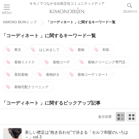
キモノでつながる伝統文化コミュニティメディア
SEARCH
MENU
KIMONO BIJINトップ
「コーディネート 」に関するキーワード一覧
「コーディネート 」に関するキーワード一覧
東京
はじめまして
着物
和装
着物リメイク
着物コーデ
着物クリーニング専門店
普段着物
着物好き
着物コーディネート
着物宅配クリーニング
「コーディネート 」に関するピックアップ記事
表示切替
美しい襟足は”抱き合わせ”で決まる「セルフ和髪のいろは
～」vol.3