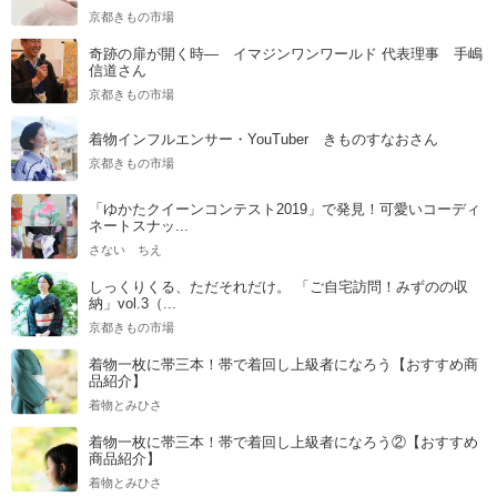
京都きもの市場
奇跡の扉が開く時― イマジンワンワールド 代表理事 手嶋
信道さん
京都きもの市場
着物インフルエンサー・YouTuber きものすなおさん
京都きもの市場
「ゆかたクイーンコンテスト2019」で発見！可愛いコーディ
ネートスナッ...
さない ちえ
しっくりくる、ただそれだけ。 「ご自宅訪問！みずのの収
納」vol.3（...
京都きもの市場
着物一枚に帯三本！帯で着回し上級者になろう【おすすめ商
品紹介】
着物とみひさ
着物一枚に帯三本！帯で着回し上級者になろう②【おすすめ
商品紹介】
着物とみひさ