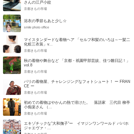
さんの江戸小紋
京都きもの市場
浴衣の季節もあと少し☆
smile photo office
マイスタンダードな着物ヘア 「セルフ和髪のいろは～一髪二
化粧三衣装」v...
京都きもの市場
秋の着物や舞台など 「京都・祇園甲部芸妓、佳つ雛日記！」
vol.8
京都きもの市場
パリの着物屋、チャレンジングなフォトシュート！ ー FRAN
CE ー
京都きもの市場
初めての着物はやかんの熱で溶けた。 落語家 三代目 柳亭
小痴楽さん （...
京都きもの市場
エキゾチックな”大和撫子”ー イマジンワンワールド ババホ
ジャエヴァ・...