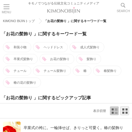
キモノでつながる伝統文化コミュニティメディア
SEARCH
MENU
KIMONO BIJINトップ
「お花の髪飾り 」に関するキーワード一覧
「お花の髪飾り 」に関するキーワード一覧
和装小物
ヘッドドレス
成人式髪飾り
卒業式髪飾り
お花の髪飾り
髪飾り
チュール
チュール髪飾り
椿
椿髪飾り
椿の花の髪飾り
「お花の髪飾り 」に関するピックアップ記事
表示切替
卒業式の袴に。一輪挿せば、きりっと可愛く。椿の髪飾り