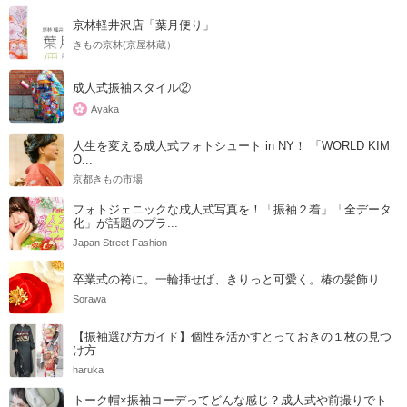
京林軽井沢店「葉月便り」
きもの京林(京屋林蔵）
成人式振袖スタイル②
Ayaka
人生を変える成人式フォトシュート in NY！ 「WORLD KIM
O...
京都きもの市場
フォトジェニックな成人式写真を！「振袖２着」「全データ
化」が話題のプラ...
Japan Street Fashion
卒業式の袴に。一輪挿せば、きりっと可愛く。椿の髪飾り
Sorawa
【振袖選び方ガイド】個性を活かすとっておきの１枚の見つ
け方
haruka
トーク帽×振袖コーデってどんな感じ？成人式や前撮りでト