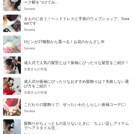
ーク帽をつけてみ...
Sorawa
きものに合う！ヘッドドレスと手袋のウェブショップ、Sora
waです
Sorawa
Uピンが27種類から選べる！お花のかんざし🌸
Sorawa
成人式で人気の髪型とは？振袖にぴったりな髪型をご紹介！
京都きもの市場
成人式や振袖にぴったりなおすすめ髪飾りは？失敗しない選
び方をご紹介！
京都きもの市場
こだわりの髪飾りで、ぜったいわたしらしい振袖コーデに❕
Sorawa
髪飾りがちょっともの足りないときに ちょい足しアイテム
でヘアスタイル完...