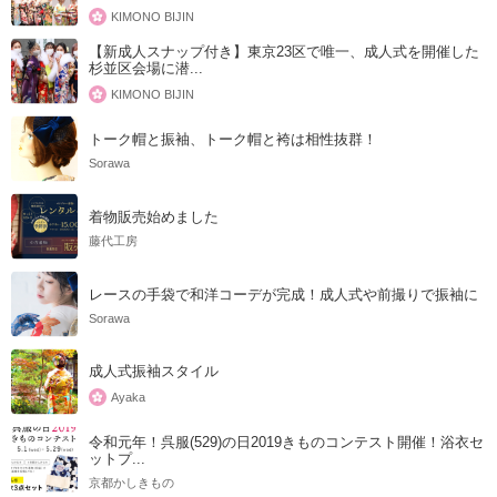
KIMONO BIJIN
【新成人スナップ付き】東京23区で唯一、成人式を開催した
杉並区会場に潜...
KIMONO BIJIN
トーク帽と振袖、トーク帽と袴は相性抜群！
Sorawa
着物販売始めました
藤代工房
レースの手袋で和洋コーデが完成！成人式や前撮りで振袖に
Sorawa
成人式振袖スタイル
Ayaka
令和元年！呉服(529)の日2019きものコンテスト開催！浴衣セ
ットプ...
京都かしきもの