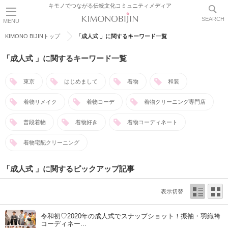
キモノでつながる伝統文化コミュニティメディア
SEARCH
MENU
KIMONO BIJINトップ
「成人式 」に関するキーワード一覧
「成人式 」に関するキーワード一覧
東京
はじめまして
着物
和装
着物リメイク
着物コーデ
着物クリーニング専門店
普段着物
着物好き
着物コーディネート
着物宅配クリーニング
「成人式 」に関するピックアップ記事
表示切替
令和初♡2020年の成人式でスナップショット！振袖・羽織袴
コーディネー...