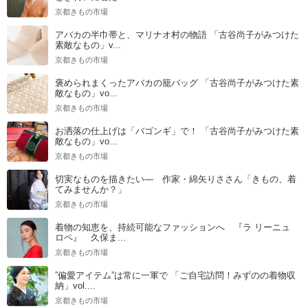
京都きもの市場
アバカの半巾帯と、マリナオ村の物語 「古谷尚子がみつけた
素敵なもの」v...
京都きもの市場
褒められまくったアバカの籠バッグ 「古谷尚子がみつけた素
敵なもの」vo...
京都きもの市場
お洒落の仕上げは「バゴンギ」で！ 「古谷尚子がみつけた素
敵なもの」vo...
京都きもの市場
切実なものを描きたい― 作家・綿矢りささん「きもの、着
てみませんか？」
京都きもの市場
着物の知恵を、持続可能なファッションへ 『ラ リーニュ
ロペ』 久保ま...
京都きもの市場
”偏愛アイテム”は常に一軍で 「ご自宅訪問！みずのの着物収
納」vol....
京都きもの市場