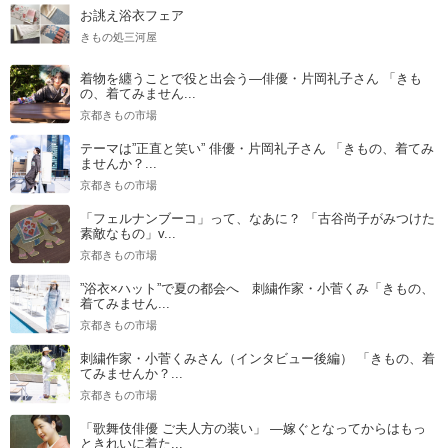
お誂え浴衣フェア
きもの処三河屋
着物を纏うことで役と出会う―俳優・片岡礼子さん 「きも
の、着てみません...
京都きもの市場
テーマは”正直と笑い” 俳優・片岡礼子さん 「きもの、着てみ
ませんか？...
京都きもの市場
「フェルナンブーコ」って、なあに？ 「古谷尚子がみつけた
素敵なもの」v...
京都きもの市場
”浴衣×ハット”で夏の都会へ 刺繍作家・小菅くみ「きもの、
着てみません...
京都きもの市場
刺繍作家・小菅くみさん（インタビュー後編） 「きもの、着
てみませんか？...
京都きもの市場
「歌舞伎俳優 ご夫人方の装い」 ―嫁ぐとなってからはもっ
ときれいに着た...