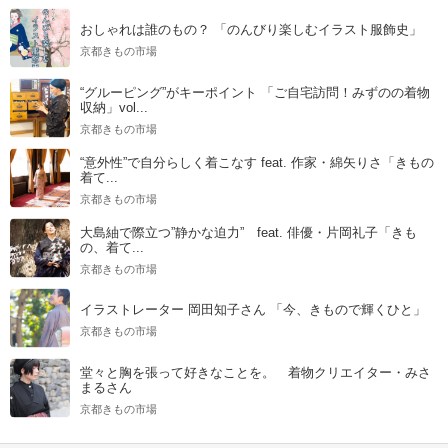
おしゃれは誰のもの？ 「のんびり楽しむイラスト服飾史」
京都きもの市場
“グルーピング”がキーポイント 「ご自宅訪問！みずのの着物
収納」vol...
京都きもの市場
“意外性”で自分らしく着こなす feat. 作家・綿矢りさ「きもの
着て...
京都きもの市場
大島紬で際立つ”静かな迫力” feat. 俳優・片岡礼子「きも
の、着て...
京都きもの市場
イラストレーター 岡田知子さん 「今、きもので輝くひと」
京都きもの市場
堂々と胸を張って好きなことを。 着物クリエイター・みさ
まるさん
京都きもの市場