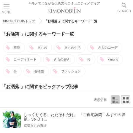
キモノでつながる伝統文化コミュニティメディア
SEARCH
MENU
KIMONO BIJINトップ
「お洒落 」に関するキーワード一覧
「お洒落 」に関するキーワード一覧
着物
きもの
きもの生活
きものコーデ
コーディネート
きもの好き
粋
kimono
帯
着物観
ファッション
「お洒落 」に関するピックアップ記事
表示切替
しっくりくる、ただそれだけ。 「ご自宅訪問！みずのの収
納」vol.3（...
京都きもの市場