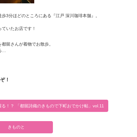
歩3分ほどのところにある『江戸 深川珈琲本舗』。
っていたお店です！
を都留さんが着物でお散歩。
る…
ぞ！
！？ 「都留詩織のきもので下町おでかけ帖」vol.11
きものと