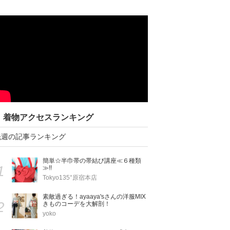
着物アクセスランキング
先週の記事ランキング
簡単☆半巾帯の帯結び講座≪６種類
1
≫!!
Tokyo135°原宿本店
素敵過ぎる！ayaaya'sさんの洋服MIX
2
きものコーデを大解剖！
yoko