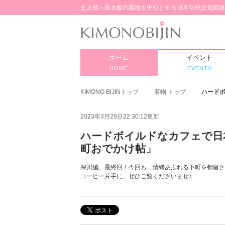
史上初・最大級の着物を中心とする日本伝統文化関連
ホーム
イベント
HOME
EVENTS
KIMONO BIJINトップ
着物 トップ
ハード
2023年3月29日22:30:12更新
ハードボイルドなカフェで日
町おでかけ帖」
深川編、最終回！今回も、情緒あふれる下町を都留さ
コーヒー片手に、ぜひご覧くださいませ♪