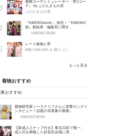
着物コーデシミュレーター「杏'sコー
3
デ」 by ふだんきもの杏
ふだんきもの杏
『KIMONOanne.』発売！『KIMONO
4
姫』創始者・編集長に聞き...
KIMONO BIJIN
レース着物と帯
5
MIKI SAKURA ＆ 櫻メゾン
もっと見る
着物おすすめ
記事おすすめ
着物研究家シーラクリフさんに直撃ロングイ
ンタビュー！話題の写真集や着物...
KIMONO BIJIN
【新成人スナップ付き】東京23区で唯一、
成人式を開催した杉並区会場に潜...