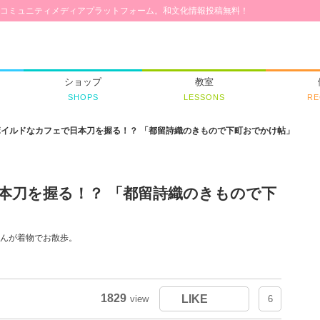
コミュニティメディアプラットフォーム。和文化情報投稿無料！
ショップ
教室
SHOPS
LESSONS
RE
ボイルドなカフェで日本刀を握る！？ 「都留詩織のきもので下町おでかけ帖」
本刀を握る！？ 「都留詩織のきもので下
んが着物でお散歩。
1829
LIKE
view
6