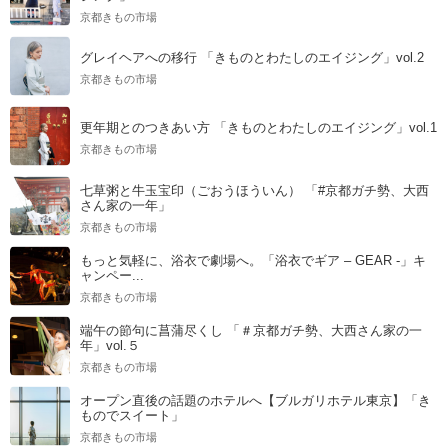
京都きもの市場
グレイヘアへの移行 「きものとわたしのエイジング」vol.2
京都きもの市場
更年期とのつきあい方 「きものとわたしのエイジング」vol.1
京都きもの市場
七草粥と牛玉宝印（ごおうほういん） 「#京都ガチ勢、大西
さん家の一年」
京都きもの市場
もっと気軽に、浴衣で劇場へ。「浴衣でギア – GEAR -」キ
ャンペー...
京都きもの市場
端午の節句に菖蒲尽くし 「＃京都ガチ勢、大西さん家の一
年」vol.５
京都きもの市場
オープン直後の話題のホテルへ【ブルガリホテル東京】「き
ものでスイート」
京都きもの市場