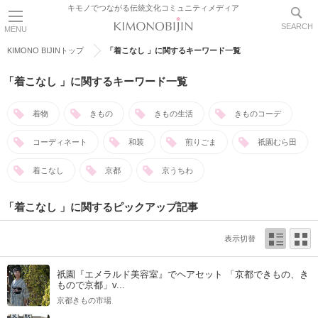
キモノでつながる伝統文化コミュニティメディア
SEARCH
MENU
KIMONO BIJINトップ
「着こなし 」に関するキーワード一覧
「着こなし 」に関するキーワード一覧
着物
きもの
きもの生活
きものコーデ
コーディネート
和装
煎りごま
祇園むら田
着こなし
京都
京うちわ
「着こなし 」に関するピックアップ記事
表示切替
祇園『エメラルド美容室』でヘアセット 「京都できもの、き
もので京都」v...
京都きもの市場