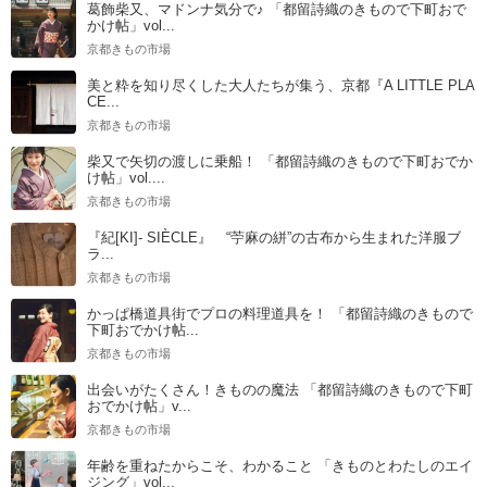
葛飾柴又、マドンナ気分で♪ 「都留詩織のきもので下町おで
かけ帖」vol...
京都きもの市場
美と粋を知り尽くした大人たちが集う、京都『A LITTLE PLA
CE...
京都きもの市場
柴又で矢切の渡しに乗船！ 「都留詩織のきもので下町おでか
け帖」vol....
京都きもの市場
『紀[KI]- SIÈCLE』 “苧麻の絣”の古布から生まれた洋服ブ
ラ...
京都きもの市場
かっぱ橋道具街でプロの料理道具を！ 「都留詩織のきもので
下町おでかけ帖...
京都きもの市場
出会いがたくさん！きものの魔法 「都留詩織のきもので下町
おでかけ帖」v...
京都きもの市場
年齢を重ねたからこそ、わかること 「きものとわたしのエイ
ジング」vol...