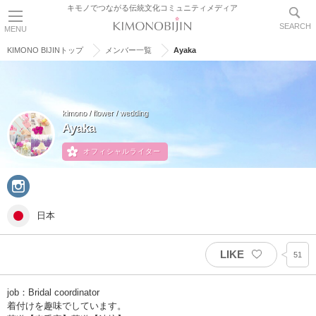
キモノでつながる伝統文化コミュニティメディア
SEARCH
MENU
KIMONO BIJINトップ
メンバー一覧
Ayaka
kimono / flower / wedding
Ayaka
オフィシャルライター
日本
LIKE
51
job：Bridal coordinator
着付けを趣味でしています。