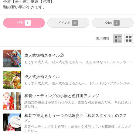
茶道【表千家】華道【池坊】
和の習い事がすきです。
記事
イベント
Q&A
7
0
0
表示切替
成人式振袖スタイル②
もうすぐ成人式。 成人式を迎える方へ。 おしゃれなヘアアレンジや、...
成人式振袖スタイル
もうすぐ成人式。 成人式を迎えるかたへ。 おしゃれなヘアアレンジや...
和装ウェディングの小物と色打掛アレンジ
結婚式の和装は小物合わせが大切。素敵な和装を選んだら、それにあわ
せた特...
和装で迎えるもう一つの花嫁姿♡「和装スタイル」のスス
メ。
和装ウエディングやお色直し、前撮りを検討している花嫁様にオススメ
したい...