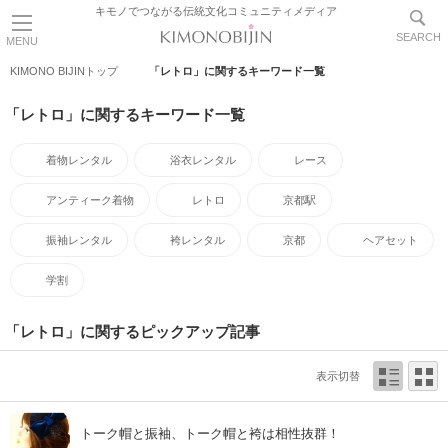
キモノでつながる伝統文化コミュニティメディア
SEARCH
MENU
KIMONO BIJINトップ
「レトロ」に関するキーワード一覧
「レトロ」に関するキーワード一覧
着物レンタル
浴衣レンタル
レース
アンティーク着物
レトロ
京都駅
振袖レンタル
袴レンタル
京都
ヘアセット
学割
「レトロ」に関するピックアップ記事
表示切替
トーク帽と振袖、トーク帽と袴は相性抜群！