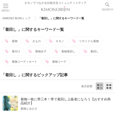
キモノでつながる伝統文化コミュニティメディア
SEARCH
MENU
KIMONO BIJINトップ
「着回し 」に関するキーワード一覧
「着回し 」に関するキーワード一覧
着物
きもの
キモノ
リサイクル着物
着付け
着物女子
着物着回し
着回し
着物コーディネート
着物コーデ
「着回し 」に関するピックアップ記事
表示切替
着物一枚に帯三本！帯で着回し上級者になろう【おすすめ商
品紹介】
着物とみひさ