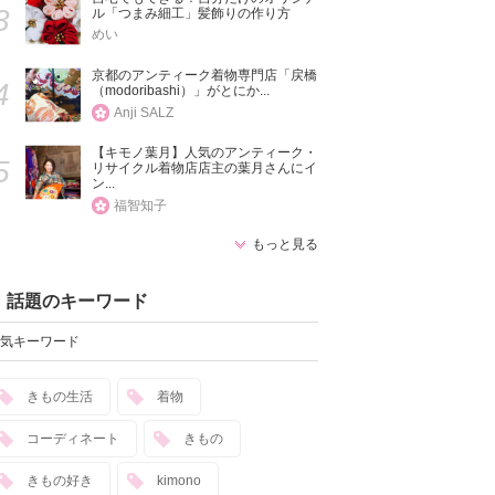
3
ル「つまみ細工」髪飾りの作り方
めい
京都のアンティーク着物専門店「戻橋
4
（modoribashi）」がとにか...
Anji SALZ
【キモノ葉月】人気のアンティーク・
5
リサイクル着物店店主の葉月さんにイ
ン...
福智知子
もっと見る
話題のキーワード
気キーワード
きもの生活
着物
コーディネート
きもの
きもの好き
kimono