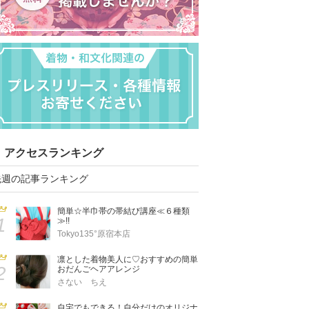
アクセスランキング
先週の記事ランキング
簡単☆半巾帯の帯結び講座≪６種類
1
≫!!
Tokyo135°原宿本店
凛とした着物美人に♡おすすめの簡単
2
おだんごヘアアレンジ
さない ちえ
自宅でもできる！自分だけのオリジナ