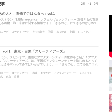
記事
2件中 1 - 2件
の人と、着物でごはん食べ」vol.1
ラン『L'Effervescence レフェルヴェソンス』へー 京都きもの市場
える着物・和・京都に関する情報サイト「きものと」にてきものはじめて
のコーデ
コーディネート
きもの好き
和装
おでかけ
刺繍
レストラン
 vol.1 東京・目黒『スリーティアーズ』
トラン」スピンオフ、優雅なアフタヌーンティーの世界をご紹介！アフタ
る『スリーティアーズ』は、英国式アフタヌーンティーを愉しめるとって
とときを味わってみてはいかがでしょう。ー 「きものと」にて必見コラム
のコーデ
コーディネート
和装
おでかけ
アフタヌーンティー
レストラン
国式
東京
目黒