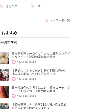
きものコーデ
帯
キーワード一覧
おすすめ
記事おすすめ
着物研究家シーラクリフさんに直撃ロングイ
ンタビュー！話題の写真集や着物...
KIMONO BIJIN
【新成人スナップ付き】東京23区で唯一、
成人式を開催した杉並区会場に潜...
KIMONO BIJIN
日本伝統色の参考本はコレ！着物コーディネ
ートにも役立つ『有職の色彩図鑑...
KIMONO BIJIN
【着物動画つき】世界213カ国の着物完成！
５カ国の大使館にインタビュー...