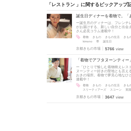
「レストラン 」に関するピックアップ
誕生日ディナーを着物で。「あ
ー誕生月のディナーは、フレンチレスト
がお届けする、新しい自分と出会
さん必見コラム連載中！
着物
きもの
きもの生活
きも
kimono
帯
誕生日
京都きもの市場
5766
view
「着物でアフタヌーンティー」
ー「ひとりで愉しむ着物映えレス
ヌーンティー好きの聖地とも言え
おきの場所。着物で夢見心地なひ
連載中！
着物
きもの
きもの生活
きも
スリーティアーズ
スコーン
英
京都きもの市場
3647
view