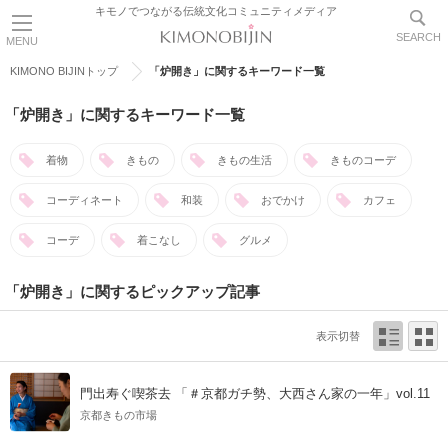
キモノでつながる伝統文化コミュニティメディア
SEARCH
MENU
KIMONO BIJINトップ
「炉開き」に関するキーワード一覧
「炉開き」に関するキーワード一覧
着物
きもの
きもの生活
きものコーデ
コーディネート
和装
おでかけ
カフェ
コーデ
着こなし
グルメ
「炉開き」に関するピックアップ記事
表示切替
門出寿ぐ喫茶去 「＃京都ガチ勢、大西さん家の一年」vol.11
京都きもの市場