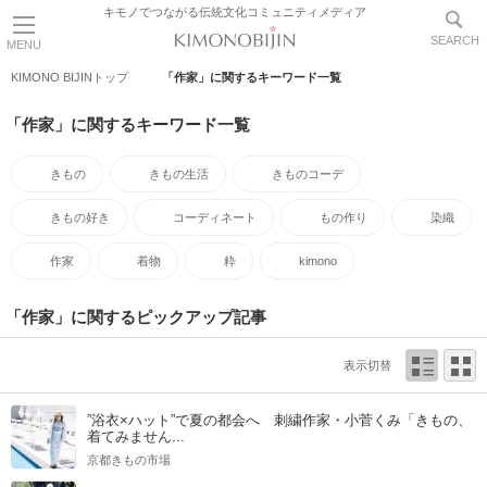
キモノでつながる伝統文化コミュニティメディア
SEARCH
MENU
KIMONO BIJINトップ
「作家」に関するキーワード一覧
「作家」に関するキーワード一覧
きもの
きもの生活
きものコーデ
きもの好き
コーディネート
もの作り
染織
作家
着物
粋
kimono
「作家」に関するピックアップ記事
表示切替
”浴衣×ハット”で夏の都会へ 刺繍作家・小菅くみ「きもの、
着てみません...
京都きもの市場