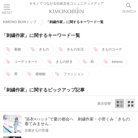
キモノでつながる伝統文化コミュニティメディア
SEARCH
MENU
KIMONO BIJINトップ
「刺繍作家」に関するキーワード一覧
「刺繍作家」に関するキーワード一覧
着物
きもの
きもの生活
きものコーデ
コーディネート
きもの好き
粋
kimono
帯
着物観
ファッション
「刺繍作家」に関するピックアップ記事
表示切替
”浴衣×ハット”で夏の都会へ 刺繍作家・小菅くみ「きもの、
着てみません...
京都きもの市場