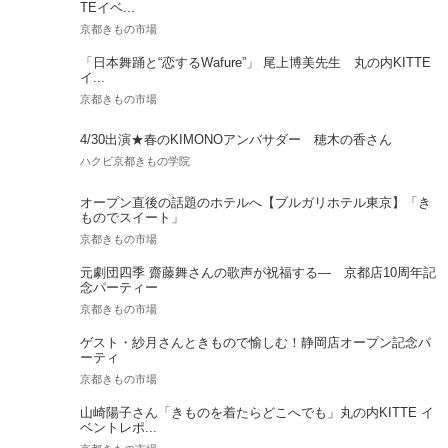
TEイベ...
京都きもの市場
「日本舞踊と“恋するWafure”」 尾上博美先生 丸の内KITTE
イ...
京都きもの市場
4/30出演★春のKIMONOアンバサダー 穂木の香さん
ハクビ京都きもの学院
オープン直後の話題のホテルへ【ブルガリホテル東京】「き
ものでスイート」
京都きもの市場
元劇団四季 齋藤舞さんの歌声が祝福する― 京都店10周年記
念パーティー
京都きもの市場
ゲスト・紗月さんときもので愉しむ！静岡店オープン記念パ
ーティ
京都きもの市場
山崎陽子さん「きものを着たらどこへでも」丸の内KITTE イ
ベントレポ...