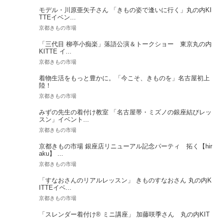
モデル・川原亜矢子さん 「きもの姿で逢いに行く」丸の内KI
TTEイベン...
京都きもの市場
「三代目 柳亭小痴楽」落語公演＆トークショー 東京丸の内
KITTE イ...
京都きもの市場
着物生活をもっと豊かに。「今こそ、きものを」名古屋初上
陸！
京都きもの市場
みずの先生の着付け教室 「名古屋帯・ミズノの銀座結びレッ
スン」イベント...
京都きもの市場
京都きもの市場 銀座店リニューアル記念パーティ 拓く【hir
aku】 ...
京都きもの市場
「すなおさんのリアルレッスン」 きものすなおさん 丸の内K
ITTEイベ...
京都きもの市場
「スレンダー着付け®️ ミニ講座」 加藤咲季さん 丸の内KIT