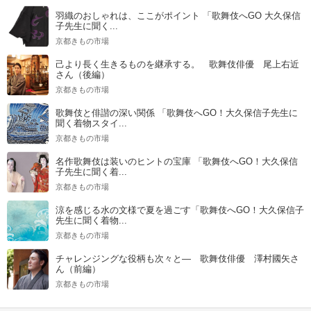
羽織のおしゃれは、ここがポイント 「歌舞伎へGO 大久保信
子先生に聞く...
京都きもの市場
己より長く生きるものを継承する。 歌舞伎俳優 尾上右近
さん（後編）
京都きもの市場
歌舞伎と俳諧の深い関係 「歌舞伎へGO！大久保信子先生に
聞く着物スタイ...
京都きもの市場
名作歌舞伎は装いのヒントの宝庫 「歌舞伎へGO！大久保信
子先生に聞く着...
京都きもの市場
涼を感じる水の文様で夏を過ごす「歌舞伎へGO！大久保信子
先生に聞く着物...
京都きもの市場
チャレンジングな役柄も次々と― 歌舞伎俳優 澤村國矢さ
ん（前編）
京都きもの市場