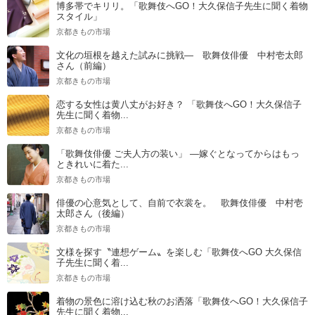
博多帯でキリリ。「歌舞伎へGO！大久保信子先生に聞く着物
スタイル」
京都きもの市場
文化の垣根を越えた試みに挑戦― 歌舞伎俳優 中村壱太郎
さん（前編）
京都きもの市場
恋する女性は黄八丈がお好き？ 「歌舞伎へGO！大久保信子
先生に聞く着物...
京都きもの市場
「歌舞伎俳優 ご夫人方の装い」 ―嫁ぐとなってからはもっ
ときれいに着た...
京都きもの市場
俳優の心意気として、自前で衣裳を。 歌舞伎俳優 中村壱
太郎さん（後編）
京都きもの市場
文様を探す〝連想ゲーム〟を楽しむ「歌舞伎へGO 大久保信
子先生に聞く着...
京都きもの市場
着物の景色に溶け込む秋のお洒落「歌舞伎へGO！大久保信子
先生に聞く着物...