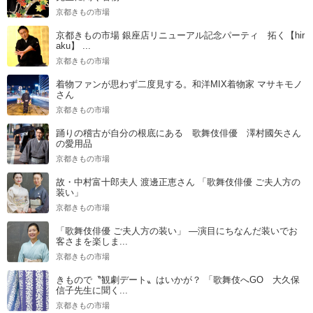
京都きもの市場
京都きもの市場 銀座店リニューアル記念パーティ 拓く【hir
aku】 ...
京都きもの市場
着物ファンが思わず二度見する。和洋MIX着物家 マサキモノ
さん
京都きもの市場
踊りの稽古が自分の根底にある 歌舞伎俳優 澤村國矢さん
の愛用品
京都きもの市場
故・中村富十郎夫人 渡邊正恵さん 「歌舞伎俳優 ご夫人方の
装い」
京都きもの市場
「歌舞伎俳優 ご夫人方の装い」 ―演目にちなんだ装いでお
客さまを楽しま...
京都きもの市場
きもので〝観劇デート〟はいかが？ 「歌舞伎へGO 大久保
信子先生に聞く...
京都きもの市場