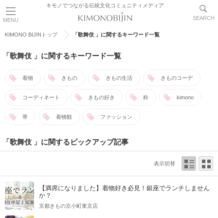
キモノでつながる伝統文化コミュニティメディア
SEARCH
MENU
KIMONO BIJINトップ
「歌舞伎 」に関するキーワード一覧
「歌舞伎 」に関するキーワード一覧
着物
きもの
きもの生活
きものコーデ
コーディネート
きもの好き
粋
kimono
帯
着物観
ファッション
「歌舞伎 」に関するピックアップ記事
表示切替
【満席になりました】着物好き必見！銀座でランチしません
か？
京都きもの京小町東京店