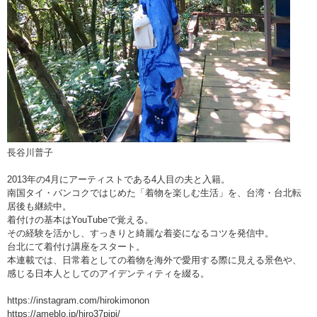
長谷川普子
2013年の4月にアーティストである4人目の夫と入籍。
南国タイ・バンコクではじめた「着物を楽しむ生活」を、台湾・台北転
居後も継続中。
着付けの基本はYouTubeで覚える。
その経験を活かし、すっきりと綺麗な着姿になるコツを発信中。
台北にて着付け講座をスタート。
本連載では、日常着としての着物を海外で愛用する際に見える景色や、
感じる日本人としてのアイデンティティを綴る。
https://instagram.com/hirokimonon
https://ameblo.jp/hiro37pipi/