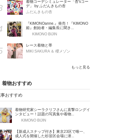
着物コーデシミュレーター「杏'sコー
3
デ」 by ふだんきもの杏
ふだんきもの杏
『KIMONOanne.』発売！『KIMONO
4
姫』創始者・編集長に聞き...
KIMONO BIJIN
レース着物と帯
5
MIKI SAKURA ＆ 櫻メゾン
もっと見る
着物おすすめ
記事おすすめ
着物研究家シーラクリフさんに直撃ロングイ
ンタビュー！話題の写真集や着物...
KIMONO BIJIN
【新成人スナップ付き】東京23区で唯一、
成人式を開催した杉並区会場に潜...