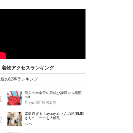
着物アクセスランキング
先週の記事ランキング
簡単☆半巾帯の帯結び講座≪６種類
1
≫!!
Tokyo135°原宿本店
素敵過ぎる！ayaaya'sさんの洋服MIX
2
きものコーデを大解剖！
yoko