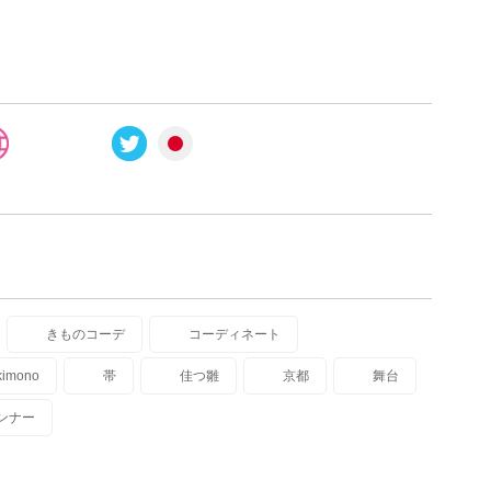
きものコーデ
コーディネート
kimono
帯
佳つ雛
京都
舞台
ンナー