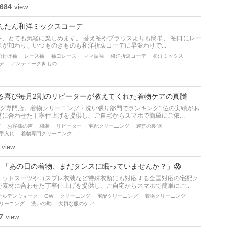
684
view
んたん和洋ミックスコーデ
、とても気軽に楽しめます。 替え袖やブラウスよりも簡単、 袖口にレー
が加わり、いつものきものも和洋折衷コーデに早変わりで...
の付け袖
レース袖
袖口レース
ママ振袖
和洋折衷コーデ
和洋ミックス
デ
アンティークきもの
る喜び毎月2割のリピーターが教えてくれた着物ケアの真髄
ング専門店。着物クリーニング・洗い張り部門でランキング1位の実績があ
に合わせた丁寧仕上げを提供し、ご自宅からスマホで簡単にご依...
グ
お客様の声
和装
リピーター
宅配クリーニング
運営の裏側
手入れ
着物専門クリーニング
view
。「あの日の着物、まだタンスに眠っていませんか？」😱
エットスーツやコスプレ衣装など特殊衣類にも対応する全国対応の宅配ク
素材に合わせた丁寧仕上げを提供し、ご自宅からスマホで簡単にご...
ールデンウィーク
GW
クリーニング
宅配クリーニング
着物クリーニング
リーニング
洗いの助
大切な服のケア
7
view