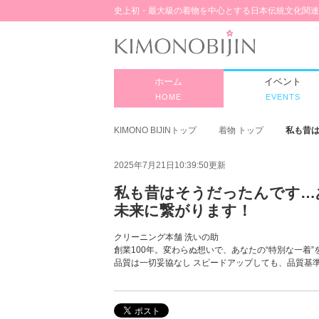
史上初・最大級の着物を中心とする日本伝統文化関連
ホーム
イベント
HOME
EVENTS
KIMONO BIJINトップ
着物 トップ
私も昔
2025年7月21日10:39:50更新
私も昔はそうだったんです…
未来に繋がります！
クリーニング本舗 洗いの助
創業100年。変わらぬ想いで、あなたの“特別な一着
品質は一切妥協なし スピードアップしても、品質基