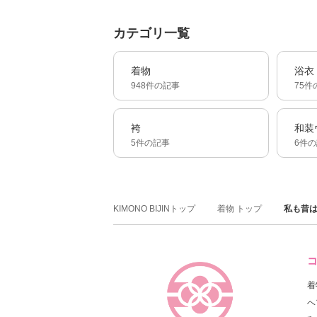
カテゴリ一覧
着物
浴衣
948件の記事
75件
袴
和装
5件の記事
6件
KIMONO BIJINトップ
着物 トップ
私も昔
着
ヘ