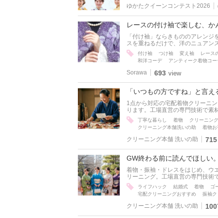
ゆかたクイーンコンテスト2026
レースの付け袖で楽しむ、か
「付け袖」ならきもののアレンジを
スを重ねるだけで、洋のニュアンス
付け袖
つけ袖
変え袖
レース
和洋コーデ
アンティーク着物コー
Sorawa
693
view
「いつもの方ですね」と言え
1点から対応の宅配着物クリーニ
ります。工場直営の専門技術で素材
丁寧な暮らし
着物
クリーニン
クリーニング本舗洗いの助
着物お
クリーニング本舗 洗いの助
715
GW終わる前に読んでほしい
着物・振袖・ドレスをはじめ、ウ
リーニング。工場直営の専門技術で
ライフハック
結婚式
着物
ゴ
宅配クリーニングおすすめ
振袖ク
クリーニング本舗 洗いの助
100