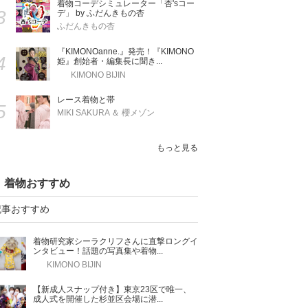
着物コーデシミュレーター「杏'sコー
3
デ」 by ふだんきもの杏
ふだんきもの杏
『KIMONOanne.』発売！『KIMONO
4
姫』創始者・編集長に聞き...
KIMONO BIJIN
レース着物と帯
5
MIKI SAKURA ＆ 櫻メゾン
もっと見る
着物おすすめ
記事おすすめ
着物研究家シーラクリフさんに直撃ロングイ
ンタビュー！話題の写真集や着物...
KIMONO BIJIN
【新成人スナップ付き】東京23区で唯一、
成人式を開催した杉並区会場に潜...