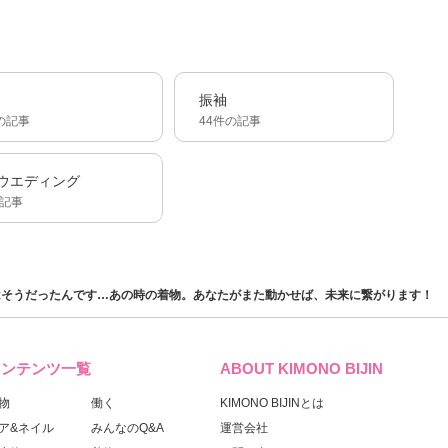
振袖
の記事
44件の記事
ウエディング
の記事
はそうだったんです…あの時の着物。あなたがまた動かせば、未来に繋がります！
コンテンツ一覧
ABOUT KIMONO BIJIN
物
働く
KIMONO BIJINとは
ア&ネイル
みんなのQ&A
運営会社