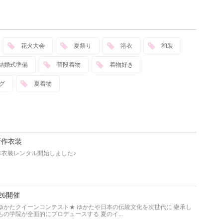
花火大会
夏祭り
浴衣
和装
結婚式準備
普段着物
着物好き
グ
夏着物
新作衣装
作衣装レンタル開始しました♪
26開催
ゆかたクイーンコンテスト★ ゆかたや日本の伝統文化を次世代に 継承し
の学院が全面的にプロデュースする 夏のイ...