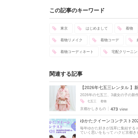
この記事のキーワード
東京
はじめまして
着物
着物リメイク
着物コーデ
着物コーディネート
宅配クリーニン
関連する記事
【2026年七五三レンタル 】
2026年の七五三、3歳女の子の新
七五三
着物
京都かしきもの
473
view
ゆかたクイーンコンテスト20
毎年ゆかた好きが浅草に集結する 
ていく思いをもって ハクビ京都きも