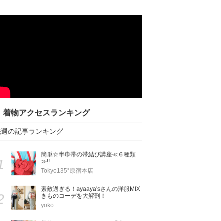
着物アクセスランキング
先週の記事ランキング
簡単☆半巾帯の帯結び講座≪６種類
1
≫!!
Tokyo135°原宿本店
素敵過ぎる！ayaaya'sさんの洋服MIX
2
きものコーデを大解剖！
yoko