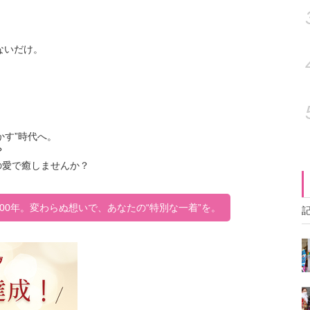
ないだけ。
かす”時代へ。
？
の愛で癒しませんか？
100年。変わらぬ想いで、あなたの“特別な一着”を。