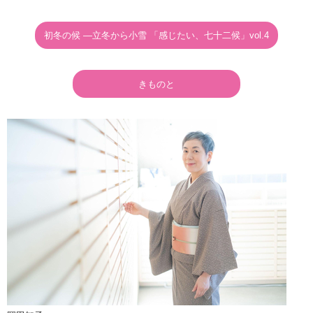
初冬の候 ―立冬から小雪 「感じたい、七十二候」vol.4
きものと