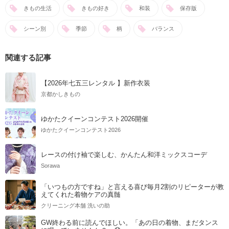
きもの生活
きもの好き
和装
保存版
シーン別
季節
柄
バランス
関連する記事
【2026年七五三レンタル 】新作衣装
京都かしきもの
ゆかたクイーンコンテスト2026開催
ゆかたクイーンコンテスト2026
レースの付け袖で楽しむ、かんたん和洋ミックスコーデ
Sorawa
「いつもの方ですね」と言える喜び毎月2割のリピーターが教
えてくれた着物ケアの真髄
クリーニング本舗 洗いの助
GW終わる前に読んでほしい。「あの日の着物、まだタンス