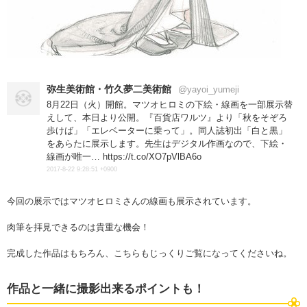
弥生美術館・竹久夢二美術館
@yayoi_yumeji
8月22日（火）開館。マツオヒロミの下絵・線画を一部展示替
えして、本日より公開。『百貨店ワルツ』より「秋をそぞろ
歩けば」「エレベーターに乗って」。同人誌初出「白と黒」
をあらたに展示します。先生はデジタル作画なので、下絵・
線画が唯一… https://t.co/XO7pVlBA6o
2017-8-22 9:28:51 +0900
今回の展示ではマツオヒロミさんの線画も展示されています。
肉筆を拝見できるのは貴重な機会！
完成した作品はもちろん、こちらもじっくりご覧になってくださいね。
作品と一緒に撮影出来るポイントも！