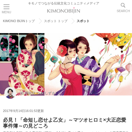
キモノでつながる伝統文化コミュニティメディア
SEARCH
MENU
KIMONO BIJINトップ
スポット トップ
スポット
睦 静紀(むつみ しずき)
2017年9月14日16:01:53更新
必見！「命短し恋せよ乙女」～マツオヒロミ×大正恋愛
事件簿～の見どころ