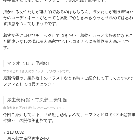
描かれる女性たちが魅力的であるのはもちろん、彼女たちが纏う着物や
そのコーディネートがとっても素敵で心ときめきうっとり眺めては思わ
ず溜息をついてしまうのです。
着物女子にはぜひチェックして頂きたい、着物がもっと大好きになるこ
と間違いなしの現代美人画家マツオヒロミさんにる着物美人画たちで
す。
マツオヒロミ Twitter
マツオヒロミさんのツイッターアカウントです。
最新情報や、製作途中のイラストなども時々ご紹介して下ってますので
ファンとしては要チェック！
弥生美術館・竹久夢二美術館
東京都文京区の美術館のホームページです。
今回ご紹介している、「命短し恋せよ乙女」～マツオヒロミ×大正恋愛事
件簿～ の開催美術館です。
〒113-0032
東京都文京区弥生2-4-3