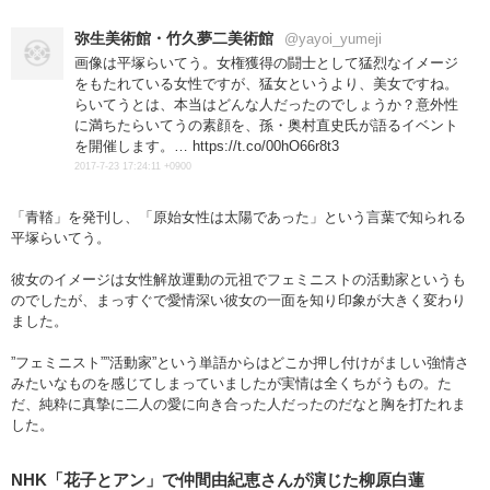
弥生美術館・竹久夢二美術館
@yayoi_yumeji
画像は平塚らいてう。女権獲得の闘士として猛烈なイメージ
をもたれている女性ですが、猛女というより、美女ですね。
らいてうとは、本当はどんな人だったのでしょうか？意外性
に満ちたらいてうの素顔を、孫・奥村直史氏が語るイベント
を開催します。… https://t.co/00hO66r8t3
2017-7-23 17:24:11 +0900
「青鞜」を発刊し、「原始女性は太陽であった」という言葉で知られる
平塚らいてう。
彼女のイメージは女性解放運動の元祖でフェミニストの活動家というも
のでしたが、まっすぐで愛情深い彼女の一面を知り印象が大きく変わり
ました。
”フェミニスト””活動家”という単語からはどこか押し付けがましい強情さ
みたいなものを感じてしまっていましたが実情は全くちがうもの。た
だ、純粋に真摯に二人の愛に向き合った人だったのだなと胸を打たれま
した。
NHK「花子とアン」で仲間由紀恵さんが演じた柳原白蓮