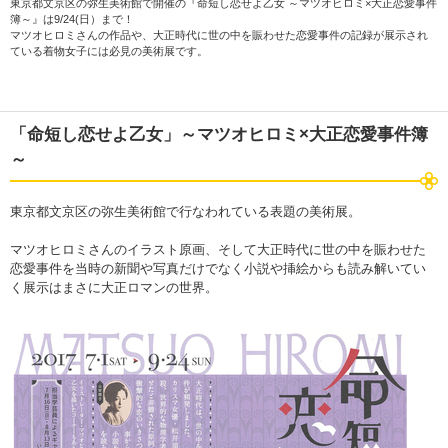
東京都文京区の弥生美術館で開催の『命短し恋せよ乙女 ～マツオヒロミ×大正恋愛事件
簿～』は9/24(日）まで！
マツオヒロミさんの作品や、大正時代に世の中を賑わせた恋愛事件の記録が展示され
ている着物女子には必見の美術展です。
「命短し恋せよ乙女」～マツオヒロミ×大正恋愛事件簿
～
東京都文京区の弥生美術館で行なわれている表題の美術展。
マツオヒロミさんのイラスト原画、そして大正時代に世の中を賑わせた
恋愛事件を当時の新聞や写真だけでなく小説や挿絵からも読み解いてい
く展示はまさに大正ロマンの世界。