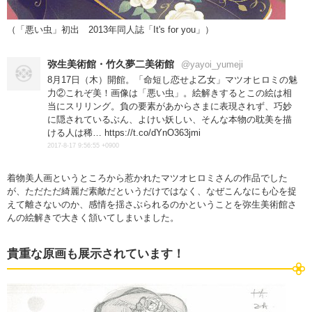
（「悪い虫」初出 2013年同人誌「It's for you」）
弥生美術館・竹久夢二美術館
@yayoi_yumeji
8月17日（木）開館。「命短し恋せよ乙女」マツオヒロミの魅
力②これぞ美！画像は「悪い虫」。絵解きするとこの絵は相
当にスリリング。負の要素があからさまに表現されず、巧妙
に隠されているぶん、よけい妖しい、そんな本物の耽美を描
ける人は稀… https://t.co/dYnO363jmi
2017-8-17 9:56:55 +0900
着物美人画というところから惹かれたマツオヒロミさんの作品でした
が、ただただ綺麗だ素敵だというだけではなく、なぜこんなにも心を捉
えて離さないのか、感情を揺さぶられるのかということを弥生美術館さ
んの絵解きで大きく頷いてしまいました。
貴重な原画も展示されています！