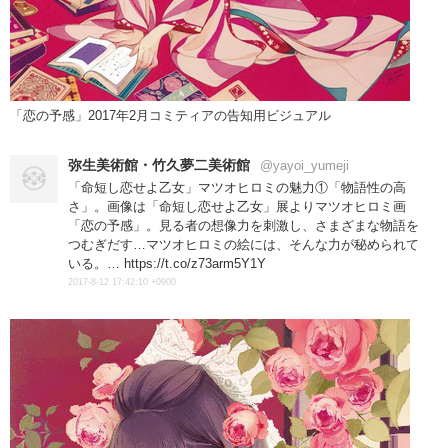
「恋の予感」2017年2月コミティアの告知用ビジュアル
弥生美術館・竹久夢二美術館
@yayoi_yumeji
「命短し恋せよ乙女」マツオヒロミの魅力①「物語性の高
さ」。画像は「命短し恋せよ乙女」展よりマツオヒロミ画
「恋の予感」。見る者の想像力を刺激し、さまざまな物語を
つむぎだす…マツオヒロミの絵には、そんな力が秘められて
いる。… https://t.co/z73arm5Y1Y
2017-8-12 17:42:10 +0900