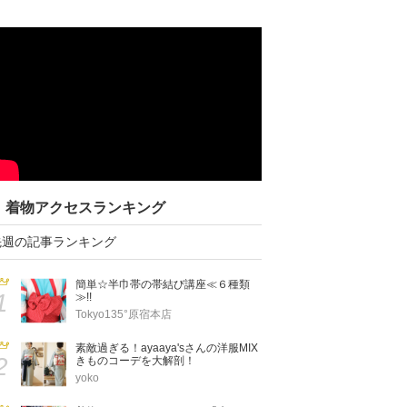
着物アクセスランキング
先週の記事ランキング
簡単☆半巾帯の帯結び講座≪６種類
1
≫!!
Tokyo135°原宿本店
素敵過ぎる！ayaaya'sさんの洋服MIX
2
きものコーデを大解剖！
yoko