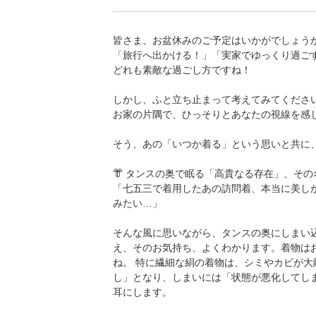
皆さま、お盆休みのご予定はいかがでしょう
「旅行へ出かける！」「実家でゆっくり過ご
どれも素敵な過ごし方ですね！
しかし、ふと立ち止まって考えてみてくださ
お家の片隅で、ひっそりとあなたの視線を感
そう、あの「いつか着る」という思いと共に、
👘 タンスの奥で眠る「高貴なる存在」、その
「七五三で着用したあの訪問着、本当に美し
みたい…」
そんな風に思いながら、タンスの奥にしまい
え、そのお気持ち、よくわかります。着物は
ね。 特に繊細な絹の着物は、シミやカビが大
し」となり、しまいには「状態が悪化してし
耳にします。