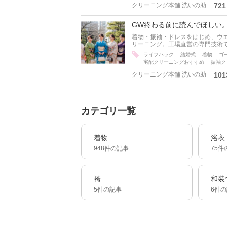
クリーニング本舗 洗いの助
721
GW終わる前に読んでほしい
着物・振袖・ドレスをはじめ、ウ
リーニング。工場直営の専門技術で
ライフハック
結婚式
着物
ゴ
宅配クリーニングおすすめ
振袖ク
クリーニング本舗 洗いの助
101
カテゴリ一覧
着物
浴衣
948件の記事
75件
袴
和装
5件の記事
6件