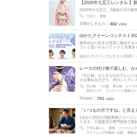
【2026年七五三レンタル 】
2026年の七五三、3歳女の子の新
七五三
着物
京都かしきもの
482
view
ゆかたクイーンコンテスト20
毎年ゆかた好きが浅草に集結する 
ていく思いをもって ハクビ京都きも
ゆかたクイーンコンテスト2026
レースの付け袖で楽しむ、か
「付け袖」ならきもののアレンジを
スを重ねるだけで、洋のニュアンス
付け袖
つけ袖
変え袖
レース
和洋コーデ
アンティーク着物コー
Sorawa
701
view
「いつもの方ですね」と言え
1点から対応の宅配着物クリーニ
ります。工場直営の専門技術で素材
丁寧な暮らし
着物
クリーニン
クリーニング本舗洗いの助
着物お