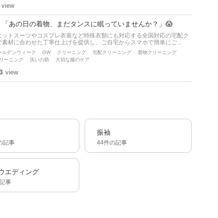
view
。「あの日の着物、まだタンスに眠っていませんか？」😱
エットスーツやコスプレ衣装など特殊衣類にも対応する全国対応の宅配ク
素材に合わせた丁寧仕上げを提供し、ご自宅からスマホで簡単にご...
ールデンウィーク
GW
クリーニング
宅配クリーニング
着物クリーニング
リーニング
洗いの助
大切な服のケア
3
view
振袖
の記事
44件の記事
ウエディング
の記事