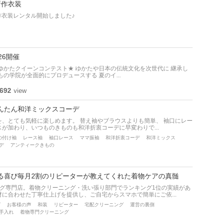
新作衣装
作衣装レンタル開始しました♪
26開催
ゆかたクイーンコンテスト★ ゆかたや日本の伝統文化を次世代に 継承し
の学院が全面的にプロデュースする 夏のイ...
692
view
んたん和洋ミックスコーデ
、とても気軽に楽しめます。 替え袖やブラウスよりも簡単、 袖口にレー
が加わり、いつものきものも和洋折衷コーデに早変わりで...
の付け袖
レース袖
袖口レース
ママ振袖
和洋折衷コーデ
和洋ミックス
デ
アンティークきもの
る喜び毎月2割のリピーターが教えてくれた着物ケアの真髄
ング専門店。着物クリーニング・洗い張り部門でランキング1位の実績があ
に合わせた丁寧仕上げを提供し、ご自宅からスマホで簡単にご依...
グ
お客様の声
和装
リピーター
宅配クリーニング
運営の裏側
手入れ
着物専門クリーニング