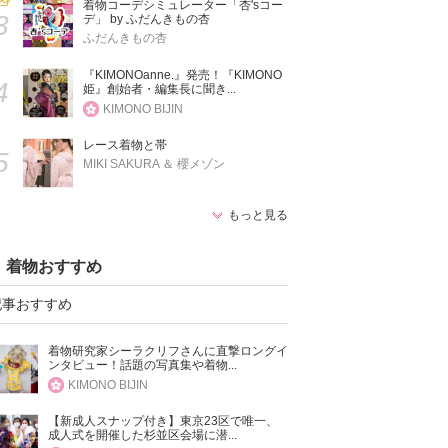
着物コーデシミュレーター「杏'sコー
3
デ」 by ふだんきもの杏
ふだんきもの杏
『KIMONOanne.』発売！『KIMONO
4
姫』創始者・編集長に聞き...
KIMONO BIJIN
レース着物と帯
5
MIKI SAKURA ＆ 櫻メゾン
もっと見る
着物おすすめ
記事おすすめ
着物研究家シーラクリフさんに直撃ロングイ
ンタビュー！話題の写真集や着物...
KIMONO BIJIN
【新成人スナップ付き】東京23区で唯一、
成人式を開催した杉並区会場に潜...