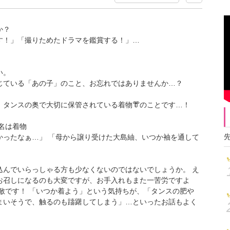
か？
す！」「撮りためたドラマを鑑賞する！」…
い。
じている「あの子」のこと、お忘れではありませんか…？
タンスの奥で大切に保管されている着物👘のことです…！
名は着物
かったなぁ…」 「母から譲り受けた大島紬、いつか袖を通して
込んでいらっしゃる方も少なくないのではないでしょうか。 え
お召しになるのも大変ですが、お手入れもまた一苦労ですよ
敵です！ 「いつか着よう」という気持ちが、「タンスの肥や
まいそうで、触るのも躊躇してしまう」…といったお話もよく