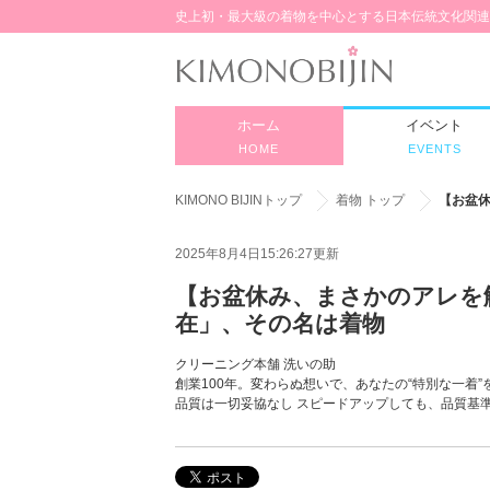
史上初・最大級の着物を中心とする日本伝統文化関連
ホーム
イベント
HOME
EVENTS
KIMONO BIJINトップ
着物 トップ
【お盆
2025年8月4日15:26:27更新
【お盆休み、まさかのアレを
在」、その名は着物
クリーニング本舗 洗いの助
創業100年。変わらぬ想いで、あなたの“特別な一着
品質は一切妥協なし スピードアップしても、品質基