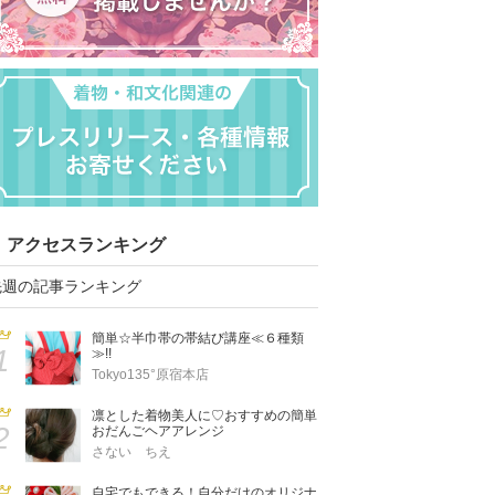
アクセスランキング
先週の記事ランキング
簡単☆半巾帯の帯結び講座≪６種類
1
≫!!
Tokyo135°原宿本店
凛とした着物美人に♡おすすめの簡単
2
おだんごヘアアレンジ
さない ちえ
自宅でもできる！自分だけのオリジナ