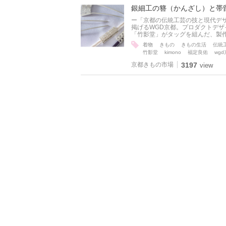
銀細工の簪（かんざし）と帯
ー「京都の伝統工芸の技と現代デ
掲げるWGD京都。プロダクトデザ
「竹影堂」がタッグを組んだ、製
着物
きもの
きもの生活
伝統
竹影堂
kimono
福定良佑
wg
京都きもの市場
3197
view