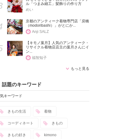
3
ル「つまみ細工」髪飾りの作り方
めい
京都のアンティーク着物専門店「戻橋
4
（modoribashi）」がとにか...
Anji SALZ
【キモノ葉月】人気のアンティーク・
5
リサイクル着物店店主の葉月さんにイ
ン...
福智知子
もっと見る
話題のキーワード
気キーワード
きもの生活
着物
コーディネート
きもの
きもの好き
kimono