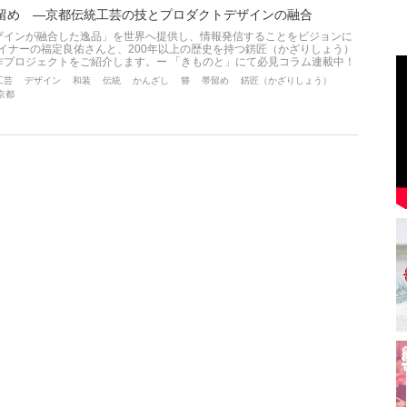
留め ―京都伝統工芸の技とプロダクトデザインの融合
ザインが融合した逸品」を世界へ提供し、情報発信することをビジョンに
イナーの福定良佑さんと、200年以上の歴史を持つ錺匠（かざりしょう）
作プロジェクトをご紹介します。ー 「きものと」にて必見コラム連載中！
工芸
デザイン
和装
伝統
かんざし
簪
帯留め
錺匠（かざりしょう）
d京都