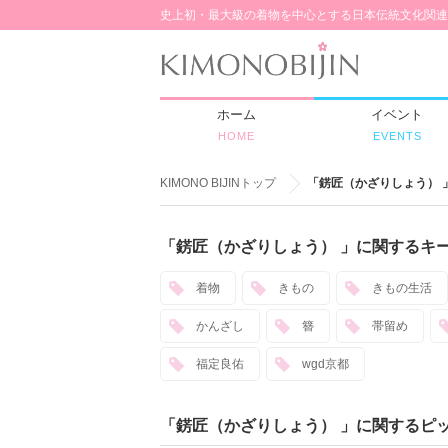
史上初・最大級の着物を中心とする日本伝統文化関連
ホーム
イベント
HOME
EVENTS
KIMONO BIJINトップ
「錺匠（かざりしょう） 
「錺匠（かざりしょう） 」に関するキ
着物
きもの
きもの生活
かんざし
簪
帯留め
福定良佑
wgd京都
「錺匠（かざりしょう） 」に関するピ