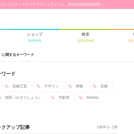
コミュニティメディアプラットフォーム。和文化情報投稿無料！
ショップ
教室
SHOPS
LESSONS
RE
」に関するキーワード
ーワード
伝統工芸
デザイン
和装
伝統
錺匠（かざりしょう）
竹影堂
kimono
ックアップ記事
1件中 1 - 1件