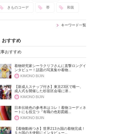
きものコーデ
帯
和装
キーワード一覧
おすすめ
記事おすすめ
着物研究家シーラクリフさんに直撃ロングイ
ンタビュー！話題の写真集や着物...
KIMONO BIJIN
【新成人スナップ付き】東京23区で唯一、
成人式を開催した杉並区会場に潜...
KIMONO BIJIN
日本伝統色の参考本はコレ！着物コーディネ
ートにも役立つ『有職の色彩図鑑...
KIMONO BIJIN
【着物動画つき】世界213カ国の着物完成！
５カ国の大使館にインタビュー...