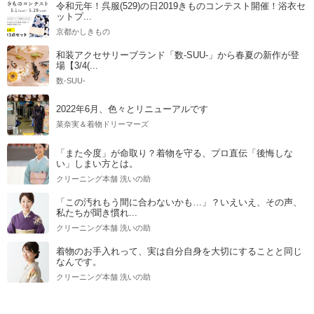
令和元年！呉服(529)の日2019きものコンテスト開催！浴衣セ
ットプ...
京都かしきもの
和装アクセサリーブランド「数-SUU-」から春夏の新作が登
場【3/4(...
数-SUU-
2022年6月、色々とリニューアルです
菜奈実＆着物ドリーマーズ
「また今度」が命取り？着物を守る、プロ直伝「後悔しな
い」しまい方とは。
クリーニング本舗 洗いの助
「この汚れもう間に合わないかも…」？いえいえ、その声、
私たちが聞き慣れ...
クリーニング本舗 洗いの助
着物のお手入れって、実は自分自身を大切にすることと同じ
なんです。
クリーニング本舗 洗いの助