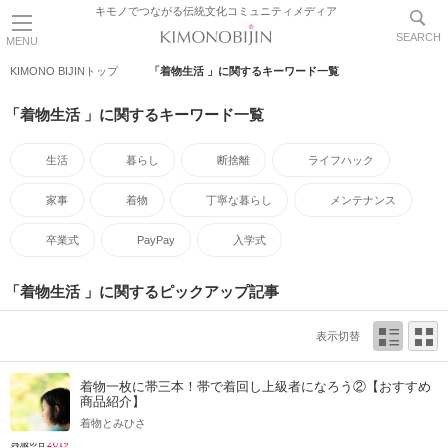
キモノでつながる伝統文化コミュニティメディア
SEARCH
MENU
KIMONO BIJINトップ
「着物生活 」に関するキーワード一覧
「着物生活 」に関するキーワード一覧
生活
暮らし
断捨離
ライフハック
家事
着物
丁寧な暮らし
メンテナンス
卒業式
PayPay
入学式
「着物生活 」に関するピックアップ記事
表示切替
着物一枚に帯三本！帯で着回し上級者になろう②【おすすめ
商品紹介】
着物とみひさ