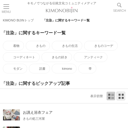
キモノでつながる伝統文化コミュニティメディア
SEARCH
MENU
KIMONO BIJINトップ
「注染」に関するキーワード一覧
「注染」に関するキーワード一覧
着物
きもの
きもの生活
きものコーデ
コーディネート
きもの好き
アンティーク
モダン
読書
kimono
帯
「注染」に関するピックアップ記事
表示切替
お誂え浴衣フェア
きもの処三河屋