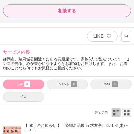
相談する
LIKE
24
サービス内容
静岡市、駿府城公園近くにある呉服屋です。家族3人で営んでいます。セ
ンスの光る、心が豊かになるようなお着物をお届けします。また、お着
物のことなら何でもお気軽にご相談ください。
記事
イベント
Q&A
8
9
0
求人
表示切替
【 催しのお知らせ 】『染織名品展 in 求友亭』５/１６(木)～
１９...