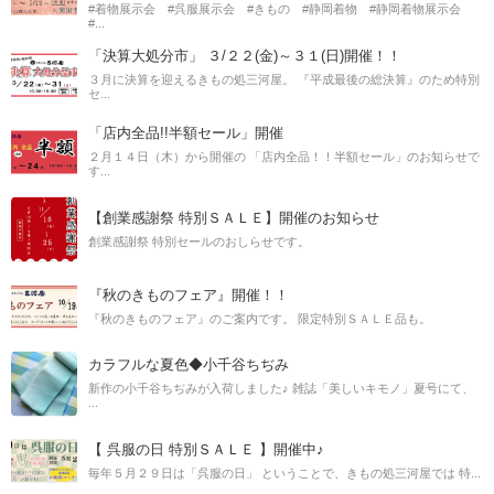
#着物展示会 #呉服展示会 #きもの #静岡着物 #静岡着物展示会
#...
「決算大処分市」 ３/２２(金)～３１(日)開催！！
３月に決算を迎えるきもの処三河屋。 『平成最後の総決算』のため特別
セ...
「店内全品!!半額セール」開催
２月１４日（木）から開催の 「店内全品！！半額セール」のお知らせで
す...
【創業感謝祭 特別ＳＡＬＥ】開催のお知らせ
創業感謝祭 特別セールのおしらせです。
『秋のきものフェア』開催！！
『秋のきものフェア』のご案内です。 限定特別ＳＡＬＥ品も。
カラフルな夏色◆小千谷ちぢみ
新作の小千谷ちぢみが入荷しました♪ 雑誌「美しいキモノ」夏号にて、
...
【 呉服の日 特別ＳＡＬＥ 】開催中♪
毎年５月２９日は「呉服の日」 ということで、きもの処三河屋では 特...