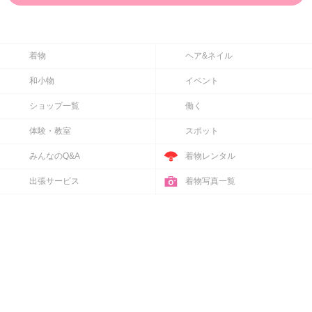
着物
ヘア&ネイル
和小物
イベント
ショップ一覧
働く
体験・教室
スポット
みんなのQ&A
着物レンタル
出張サービス
着物写真一覧
メンバー一覧
キーワード一覧
\
/
Follow us
PCサイト