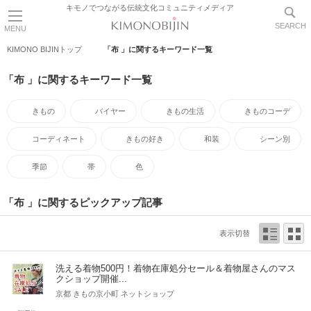
キモノでつながる伝統文化コミュニティメディア
SEARCH
MENU
KIMONO BIJINトップ
「布 」に関するキーワード一覧
「布 」に関するキーワード一覧
きもの
バイヤー
きもの生活
きものコーデ
コーディネート
きもの好き
和装
シーン別
季節
帯
色
「布 」に関するピックアップ記事
表示切替
洗える着物500円！着物在庫処分セール＆着物屋さんのマス
クショップ開催...
京都 きもの京小町 ネットショップ