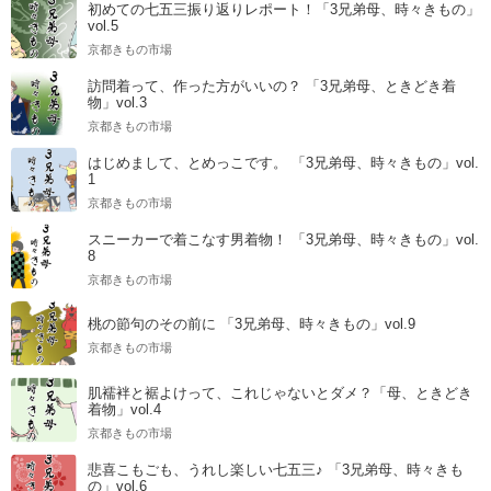
初めての七五三振り返りレポート！「3兄弟母、時々きもの」
vol.5
京都きもの市場
訪問着って、作った方がいいの？ 「3兄弟母、ときどき着
物」vol.3
京都きもの市場
はじめまして、とめっこです。 「3兄弟母、時々きもの」vol.
1
京都きもの市場
スニーカーで着こなす男着物！ 「3兄弟母、時々きもの」vol.
8
京都きもの市場
桃の節句のその前に 「3兄弟母、時々きもの」vol.9
京都きもの市場
肌襦袢と裾よけって、これじゃないとダメ？「母、ときどき
着物」vol.4
京都きもの市場
悲喜こもごも、うれし楽しい七五三♪ 「3兄弟母、時々きも
の」vol.6