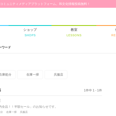
コミュニティメディアプラットフォーム。和文化情報投稿無料！
ショップ
教室
SHOPS
LESSONS
RE
ーワード
在庫処分
在庫一掃
呉服店
事
1件中 1 - 1件
催
内全品！！半額セール」のお知らせです。
処分
在庫一掃
呉服店