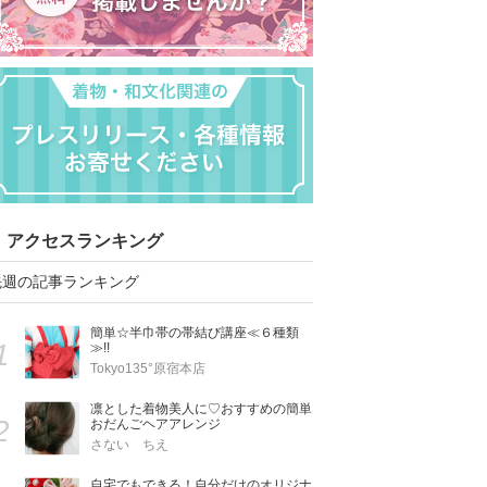
アクセスランキング
先週の記事ランキング
簡単☆半巾帯の帯結び講座≪６種類
1
≫!!
Tokyo135°原宿本店
凛とした着物美人に♡おすすめの簡単
2
おだんごヘアアレンジ
さない ちえ
自宅でもできる！自分だけのオリジナ