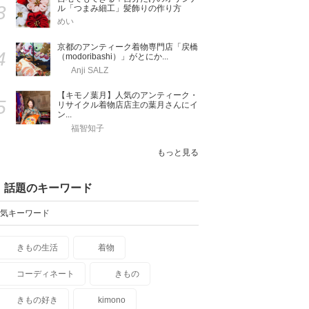
3
ル「つまみ細工」髪飾りの作り方
めい
京都のアンティーク着物専門店「戻橋
4
（modoribashi）」がとにか...
Anji SALZ
【キモノ葉月】人気のアンティーク・
5
リサイクル着物店店主の葉月さんにイ
ン...
福智知子
もっと見る
話題のキーワード
気キーワード
きもの生活
着物
コーディネート
きもの
きもの好き
kimono