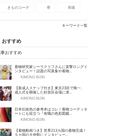
きものコーデ
帯
和装
キーワード一覧
おすすめ
記事おすすめ
着物研究家シーラクリフさんに直撃ロングイ
ンタビュー！話題の写真集や着物...
KIMONO BIJIN
【新成人スナップ付き】東京23区で唯一、
成人式を開催した杉並区会場に潜...
KIMONO BIJIN
日本伝統色の参考本はコレ！着物コーディネ
ートにも役立つ『有職の色彩図鑑...
KIMONO BIJIN
【着物動画つき】世界213カ国の着物完成！
５カ国の大使館にインタビュー...