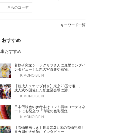
きものコーデ
キーワード一覧
おすすめ
記事おすすめ
着物研究家シーラクリフさんに直撃ロングイ
ンタビュー！話題の写真集や着物...
KIMONO BIJIN
【新成人スナップ付き】東京23区で唯一、
成人式を開催した杉並区会場に潜...
KIMONO BIJIN
日本伝統色の参考本はコレ！着物コーディネ
ートにも役立つ『有職の色彩図鑑...
KIMONO BIJIN
【着物動画つき】世界213カ国の着物完成！
５カ国の大使館にインタビュー...