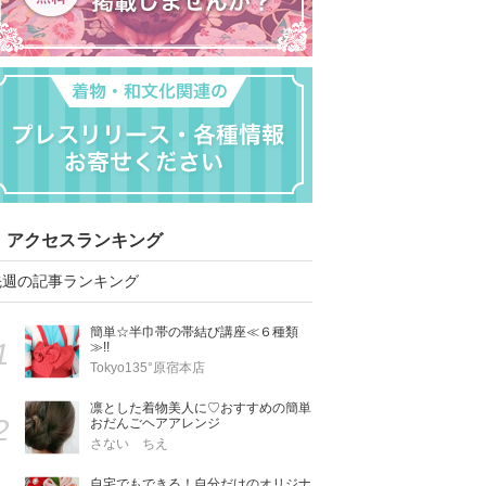
アクセスランキング
先週の記事ランキング
簡単☆半巾帯の帯結び講座≪６種類
1
≫!!
Tokyo135°原宿本店
凛とした着物美人に♡おすすめの簡単
2
おだんごヘアアレンジ
さない ちえ
自宅でもできる！自分だけのオリジナ