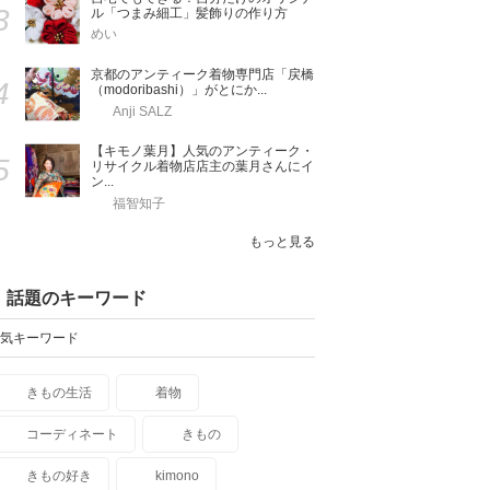
3
ル「つまみ細工」髪飾りの作り方
めい
京都のアンティーク着物専門店「戻橋
4
（modoribashi）」がとにか...
Anji SALZ
【キモノ葉月】人気のアンティーク・
5
リサイクル着物店店主の葉月さんにイ
ン...
福智知子
もっと見る
話題のキーワード
気キーワード
きもの生活
着物
コーディネート
きもの
きもの好き
kimono