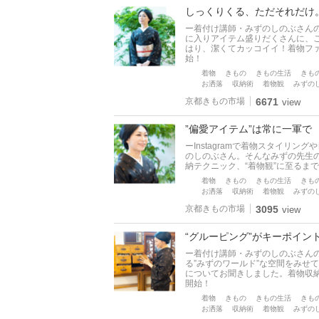
しっくりくる、ただそれだけ。
ー着付け講師・みずのしのぶさんの
に入りアイテム盛りだくさんに、
はり、潔くてカッコイイ！着物フ
始！
着物
きもの
きもの生活
きも
お洒落
収納術
着物観
みずの
京都きもの市場
6671
view
”偏愛アイテム”は常に一軍で 
ーInstagramで着物スタイリ
のしのぶさん。そんなみずの先生の
納テクニック、“着物観”に至るま
着物
きもの
きもの生活
きも
お洒落
収納術
着物観
みずの
京都きもの市場
3095
view
“グルーピング”がキーポイント
ー着付け講師・みずのしのぶさん
る”みずのワールド”な空間をみせ
についてお聞きしました。着物収
開始！
着物
きもの
きもの生活
きも
お洒落
収納術
着物観
みずの