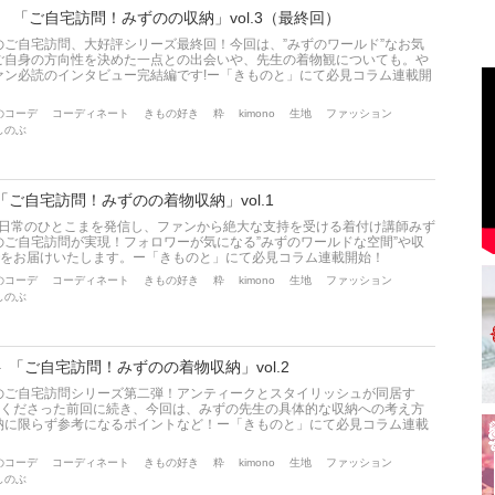
 「ご自宅訪問！みずのの収納」vol.3（最終回）
ご自宅訪問、大好評シリーズ最終回！今回は、”みずのワールド”なお気
ご自身の方向性を決めた一点との出会いや、先生の着物観についても。や
ァン必読のインタビュー完結編です!ー「きものと」にて必見コラム連載開
のコーデ
コーディネート
きもの好き
粋
kimono
生地
ファッション
しのぶ
「ご自宅訪問！みずのの着物収納」vol.1
ングや日常のひとこまを発信し、ファンから絶大な支持を受ける着付け講師みず
ご自宅訪問が実現！フォロワーが気になる”みずのワールドな空間”や収
でをお届けいたします。ー「きものと」にて必見コラム連載開始！
のコーデ
コーディネート
きもの好き
粋
kimono
生地
ファッション
しのぶ
 「ご自宅訪問！みずのの着物収納」vol.2
のご自宅訪問シリーズ第二弾！アンティークとスタイリッシュが同居す
てくださった前回に続き、今回は、みずの先生の具体的な収納への考え方
納に限らず参考になるポイントなど！ー「きものと」にて必見コラム連載
のコーデ
コーディネート
きもの好き
粋
kimono
生地
ファッション
しのぶ