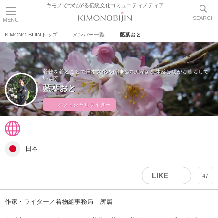
キモノでつながる伝統文化コミュニティメディア
SEARCH
MENU
KIMONO BIJINトップ
メンバー一覧
藍葉おと
着物を着ることで日本文化の精神性の奥深さを体感しながら暮らして
います
藍葉おと
オフィシャルライター
日本
LIKE
47
作家・ライター／着物組事務局 所属