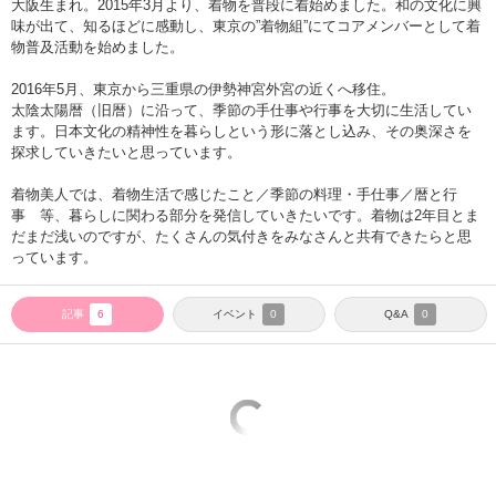
大阪生まれ。2015年3月より、着物を普段に着始めました。和の文化に興
味が出て、知るほどに感動し、東京の”着物組”にてコアメンバーとして着
物普及活動を始めました。
2016年5月、東京から三重県の伊勢神宮外宮の近くへ移住。
太陰太陽暦（旧暦）に沿って、季節の手仕事や行事を大切に生活してい
ます。日本文化の精神性を暮らしという形に落とし込み、その奥深さを
探求していきたいと思っています。
着物美人では、着物生活で感じたこと／季節の料理・手仕事／暦と行
事 等、暮らしに関わる部分を発信していきたいです。着物は2年目とま
だまだ浅いのですが、たくさんの気付きをみなさんと共有できたらと思
っています。
記事
イベント
Q&A
6
0
0