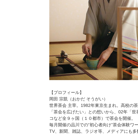
【プロフィール】
岡田 宗凱（おかだ そうがい）
世界茶会 主宰。1982年東京生まれ。高校
「茶会を広げたい」との想いから、02年「
コなど全９ヶ国（１０都市）で茶会を開催。
毎月開催の品川での“初心者向け”茶会体験ワ
TV、新聞、雑誌、ラジオ等、メディアにも多