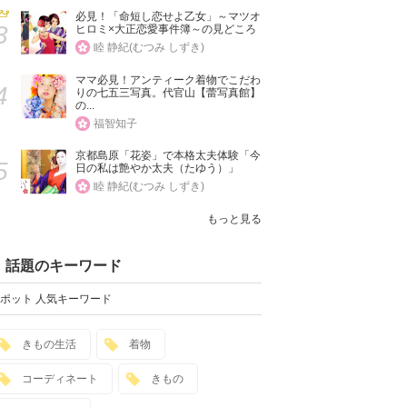
必見！「命短し恋せよ乙女」～マツオ
3
ヒロミ×大正恋愛事件簿～の見どころ
睦 静紀(むつみ しずき)
ママ必見！アンティーク着物でこだわ
4
りの七五三写真。代官山【蕾写真館】
の...
福智知子
京都島原「花姿」で本格太夫体験「今
5
日の私は艶やか太夫（たゆう）」
睦 静紀(むつみ しずき)
もっと見る
話題のキーワード
ポット 人気キーワード
きもの生活
着物
コーディネート
きもの