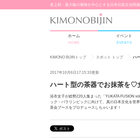
史上初・最大級の着物を中心とする日本伝統文化関連
ホーム
イベント
HOME
EVENTS
KIMONO BIJINトップ
スポット トップ
ハ
2017年10月6日17:15:33更新
ハート型の茶器でお抹茶を♡
浴衣女子が総勢220人集まった「YUKATA FUSION
ック・パラリンピックに向けて、真の日本文化を世界に
茶会ブースをプロデュースしちゃいます！