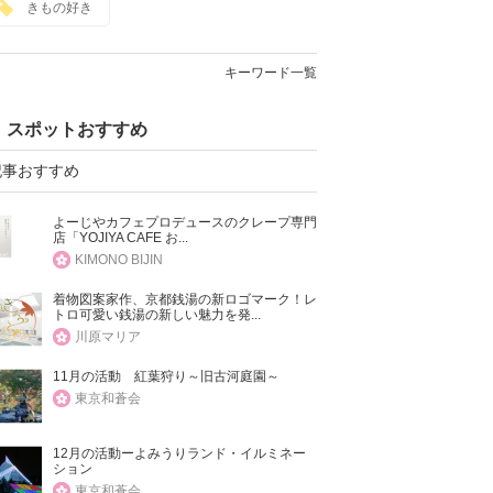
きもの好き
キーワード一覧
スポットおすすめ
記事おすすめ
よーじやカフェプロデュースのクレープ専門
店「YOJIYA CAFE お...
KIMONO BIJIN
着物図案家作、京都銭湯の新ロゴマーク！レ
トロ可愛い銭湯の新しい魅力を発...
川原マリア
11月の活動 紅葉狩り～旧古河庭園～
東京和蒼会
12月の活動ーよみうりランド・イルミネー
ション
東京和蒼会