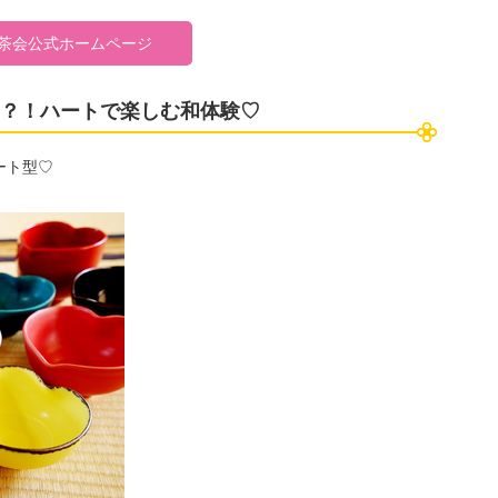
茶会公式ホームページ
？！ハートで楽しむ和体験♡
ート型♡