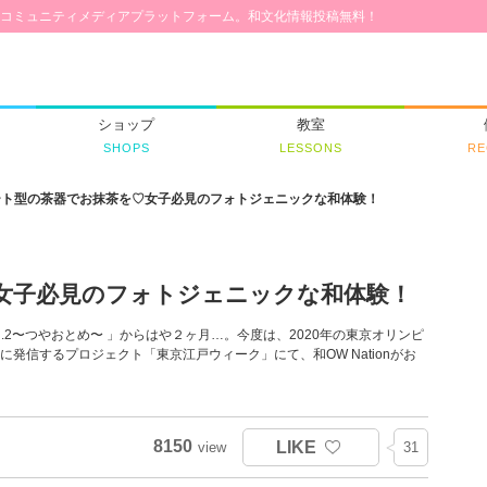
コミュニティメディアプラットフォーム。和文化情報投稿無料！
ショップ
教室
SHOPS
LESSONS
RE
ート型の茶器でお抹茶を♡女子必見のフォトジェニックな和体験！
女子必見のフォトジェニックな和体験！
 vol.2〜つやおとめ〜 」からはや２ヶ月…。今度は、2020年の東京オリンピ
発信するプロジェクト「東京江戸ウィーク」にて、和OW Nationがお
8150
LIKE
view
31