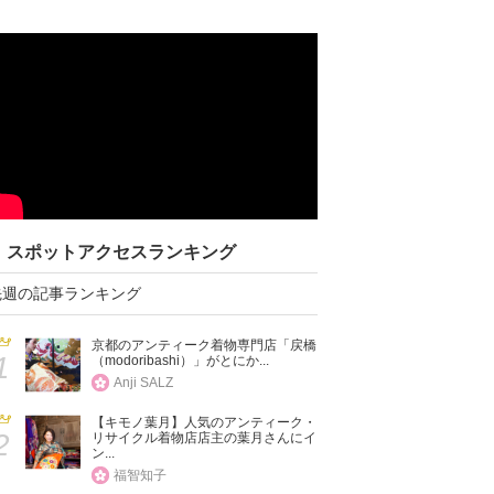
スポットアクセスランキング
先週の記事ランキング
京都のアンティーク着物専門店「戻橋
1
（modoribashi）」がとにか...
Anji SALZ
【キモノ葉月】人気のアンティーク・
2
リサイクル着物店店主の葉月さんにイ
ン...
福智知子