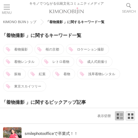
キモノでつながる伝統文化コミュニティメディア
SEARCH
MENU
KIMONO BIJINトップ
「着物撮影 」に関するキーワード一覧
「着物撮影 」に関するキーワード一覧
着物撮影
桜の京都
ロケーション撮影
着物レンタル
レトロ着物
成人式前撮り
振袖
紅葉
着物
浅草着物レンタル
東京スカイツリー
「着物撮影 」に関するピックアップ記事
表示切替
smilephotoofficeで卒業式！！