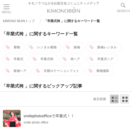
キモノでつながる伝統文化コミュニティメディア
SEARCH
MENU
KIMONO BIJINトップ
「卒業式袴 」に関するキーワード一覧
「卒業式袴 」に関するキーワード一覧
着物
レンタル着物
振袖
振袖レンタル
卒業式
卒業式袴
袴ヘア
卒業式ヘア
振袖ヘア
京都ロケーションフォト
着物撮影
「卒業式袴 」に関するピックアップ記事
表示切替
smilephotoofficeで卒業式！！
smile photo office