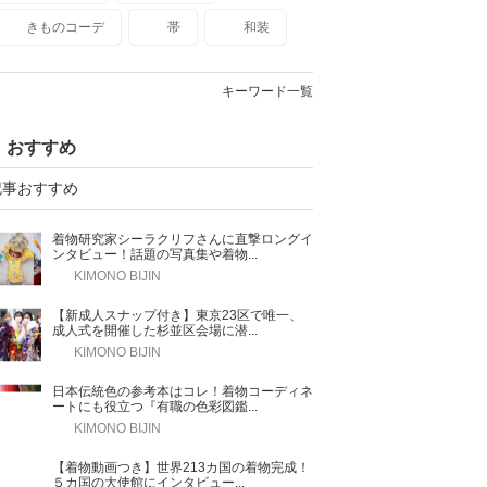
きものコーデ
帯
和装
キーワード一覧
おすすめ
記事おすすめ
着物研究家シーラクリフさんに直撃ロングイ
ンタビュー！話題の写真集や着物...
KIMONO BIJIN
【新成人スナップ付き】東京23区で唯一、
成人式を開催した杉並区会場に潜...
KIMONO BIJIN
日本伝統色の参考本はコレ！着物コーディネ
ートにも役立つ『有職の色彩図鑑...
KIMONO BIJIN
【着物動画つき】世界213カ国の着物完成！
５カ国の大使館にインタビュー...