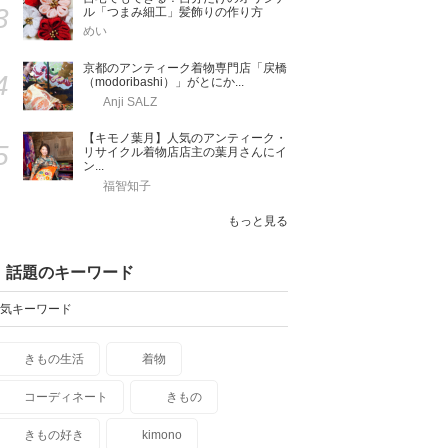
3
ル「つまみ細工」髪飾りの作り方
めい
京都のアンティーク着物専門店「戻橋
4
（modoribashi）」がとにか...
Anji SALZ
【キモノ葉月】人気のアンティーク・
5
リサイクル着物店店主の葉月さんにイ
ン...
福智知子
もっと見る
話題のキーワード
気キーワード
きもの生活
着物
コーディネート
きもの
きもの好き
kimono