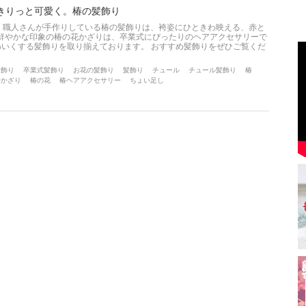
きりっと可愛く。椿の髪飾り
、職人さんが手作りしている椿の髪飾りは、袴姿にひときわ映える、赤と
、鮮やかな印象の椿の花かざりは、卒業式にぴったりのヘアアクセサリーで
りかわいくする髪飾りを取り揃えております。 おすすめ髪飾りをぜひご覧くだ
髪飾り
卒業式髪飾り
お花の髪飾り
髪飾り
チュール
チュール髪飾り
椿
髪かざり
椿の花
椿ヘアアクセサリー
ちょい足し