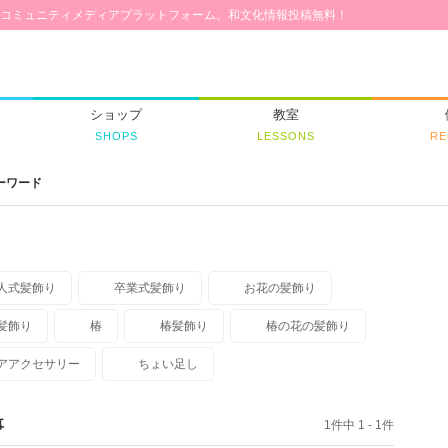
コミュニティメディアプラットフォーム。和文化情報投稿無料！
ショップ
教室
SHOPS
LESSONS
RE
ーワード
人式髪飾り
卒業式髪飾り
お花の髪飾り
髪飾り
椿
椿髪飾り
椿の花の髪飾り
アアクセサリー
ちょい足し
事
1件中 1 - 1件