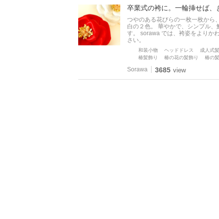
卒業式の袴に。一輪挿せば、
つやのある花びらの一枚一枚から
白の２色。 華やかで、シンプル
す。 sorawa では、袴姿をよ
さい。
和装小物
ヘッドドレス
成人式
椿髪飾り
椿の花の髪飾り
椿の
Sorawa
3685
view