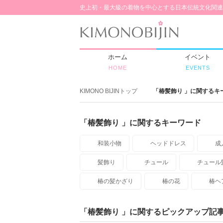
史上初・最大級の着物を中心とする日本伝統文化関連
ホーム
イベント
HOME
EVENTS
KIMONO BIJINトップ
「椿髪飾り 」に関するキ
「椿髪飾り 」に関するキーワード
和装小物
ヘッドドレス
成
髪飾り
チュール
チュール
椿の髪かざり
椿の花
椿ヘ
「椿髪飾り 」に関するピックアップ記