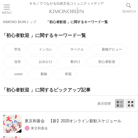
キモノでつながる伝統文化コミュニティメディア
SEARCH
MENU
KIMONO BIJINトップ
「初心者歓迎 」に関するキーワード一覧
「初心者歓迎 」に関するキーワード一覧
学生
インカレ
サークル
着物デビュー
浴衣
お出かけ
着付け
初心者歓迎
zoom
着物
和装
「初心者歓迎 」に関するピックアップ記事
表示切替
東京和蒼会 【新】2020オンライン新歓スケジュール
東京和蒼会