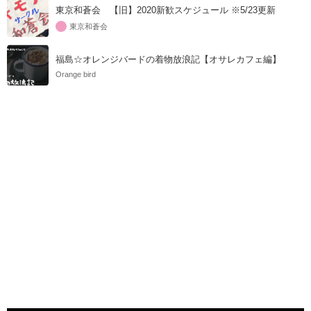
東京和蒼会 【旧】2020新歓スケジュール ※5/23更新
東京和蒼会
福島☆オレンジバードの着物放浪記【オサレカフェ編】
Orange bird