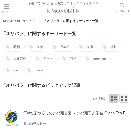
キモノでつながる伝統文化コミュニティメディア
SEARCH
MENU
KIMONO BIJINトップ
「オリパラ」に関するキーワード一覧
「オリパラ」に関するキーワード一覧
着物
茶会
日本茶
茶道
抹茶
文化芸術
アート
観光
greentea
tea
tokyo
「オリパラ」に関するピックアップ記事
表示切替
GWお茶づくしの井の頭公園へ 井の頭千人茶会 Green Tea P
i...
井の頭千人茶会