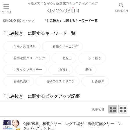
キモノでつながる伝統文化コミュニティメディア
SEARCH
MENU
KIMONO BIJINトップ
「しみ抜き」に関するキーワード一覧
「しみ抜き」に関するキーワード一覧
キモノの気持ち
着物クリーニング
着物宅配クリーニング
七五三
シミ抜き
ブラックフライデー
衣替え
着物
着物丸洗い
着物のエステサロン
しみ抜き
「しみ抜き」に関するピックアップ記事
表示切替
創業98年、和装クリーニング工場が「着物宅配クリーニン
グ」を グランド...