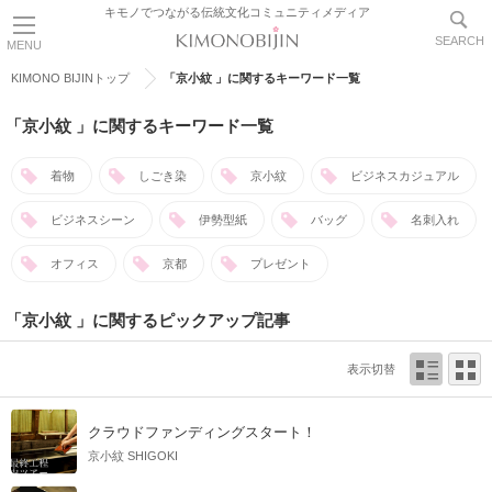
キモノでつながる伝統文化コミュニティメディア
SEARCH
MENU
KIMONO BIJINトップ
「京小紋 」に関するキーワード一覧
「京小紋 」に関するキーワード一覧
着物
しごき染
京小紋
ビジネスカジュアル
ビジネスシーン
伊勢型紙
バッグ
名刺入れ
オフィス
京都
プレゼント
「京小紋 」に関するピックアップ記事
表示切替
クラウドファンディングスタート！
京小紋 SHIGOKI